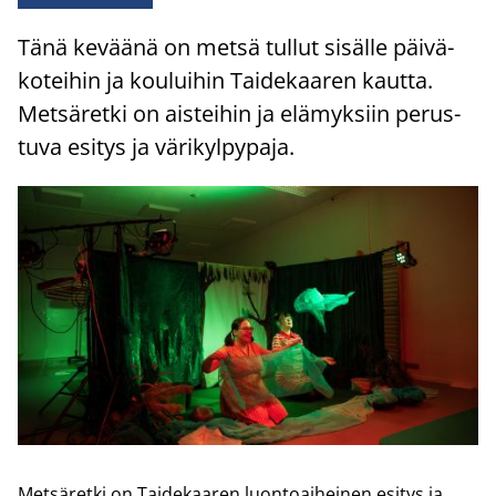
Tänä ke­vää­nä on metsä tul­lut si­säl­le päi­vä­
ko­tei­hin ja kou­lui­hin Tai­de­kaa­ren kaut­ta.
Met­sä­ret­ki on ais­tei­hin ja elä­myk­siin pe­rus­
tu­va esi­tys ja vä­ri­kyl­py­pa­ja.
Met­sä­ret­ki on Tai­de­kaa­ren luon­toai­hei­nen esi­tys ja