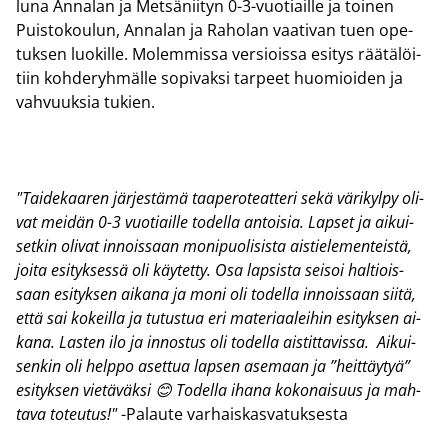
lu­na An­na­lan ja Met­sä­nii­tyn 0-3-​vuotiaille ja toi­nen
Puis­to­kou­lun, An­na­lan ja Ra­ho­lan vaa­ti­van tuen ope­
tuk­sen luo­kil­le. Mo­lem­mis­sa ver­siois­sa esi­tys rää­tä­löi­
tiin koh­de­ryh­mäl­le so­pi­vak­si tar­peet huo­mioi­den ja
vah­vuuk­sia tu­kien.
"Tai­de­kaa­ren jär­jes­tä­mä taa­pe­ro­teat­te­ri sekä vä­ri­kyl­py oli­
vat mei­dän 0-3 vuo­tiail­le to­del­la an­toi­sia. Lap­set ja ai­kui­
set­kin oli­vat in­nois­saan mo­ni­puo­li­sis­ta ais­tie­le­men­teis­tä,
joita esi­tyk­ses­sä oli käy­tet­ty. Osa lap­sis­ta sei­soi hal­tiois­
saan esi­tyk­sen ai­ka­na ja moni oli to­del­la in­nois­saan siitä,
että sai ko­keil­la ja tu­tus­tua eri ma­te­ri­aa­lei­hin esi­tyk­sen ai­
ka­na. Las­ten ilo ja in­nos­tus oli to­del­la ais­tit­ta­vis­sa. Ai­kui­
sen­kin oli help­po aset­tua lap­sen ase­maan ja ”heit­täy­tyä”
esi­tyk­sen vie­tä­väk­si 😊 To­del­la ihana ko­ko­nai­suus ja mah­
ta­va to­teu­tus!"
-​Palaute var­hais­kas­va­tuk­ses­ta