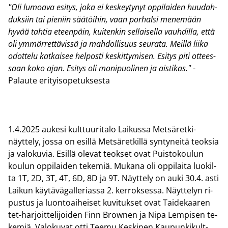
"Oli lu­moa­va esi­tys, joka ei kes­key­ty­nyt op­pi­lai­den huu­dah­
duk­siin tai pie­niin sää­töi­hin, vaan por­hal­si me­ne­mään
hyvää tah­tia eteen­päin, kui­ten­kin sel­lai­sel­la vauh­dil­la, että
oli ym­mär­ret­tä­vis­sä ja mah­dol­li­suus seu­ra­ta. Meil­lä liika
odot­te­lu kat­kai­see hel­pos­ti kes­kit­ty­mi­sen. Esi­tys piti ot­tees­
saan koko ajan. Esi­tys oli mo­ni­puo­li­nen ja ais­ti­kas."
-​
Palaute eri­tyi­so­pe­tuk­ses­ta
1.4.2025 au­ke­si kult­tuu­ri­ta­lo Lai­kus­sa Metsäretki-​
näyttely, jossa on esil­lä Met­sä­ret­kil­lä syn­ty­nei­tä teok­sia
ja va­lo­ku­via. Esil­lä ole­vat teok­set ovat Puis­to­kou­lun
kou­lun op­pi­lai­den te­ke­miä. Mu­ka­na oli op­pi­lai­ta luo­kil­
ta 1T, 2D, 3T, 4T, 6D, 8D ja 9T. Näyt­te­ly on auki 30.4. asti
Lai­kun käy­tä­vä­gal­le­rias­sa 2. ker­rok­ses­sa. Näyt­te­lyn ri­
pus­tus ja luon­toai­hei­set ku­vi­tuk­set ovat Tai­de­kaa­ren
tet-​harjoittelijoiden Finn Brownen ja Nipa Lem­pi­sen te­
ke­miä. Va­lo­ku­vat otti Teemu Kes­ki­nen Kau­pun­ki­kult­