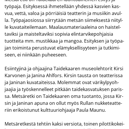
työ­pa­ja. Esi­tyk­ses­sä ih­me­tel­lään yh­des­sä kas­vien kas­
vua, vettä, valoa ja pör­riäi­siä teat­te­rin ja musii­kin avul­
la. Työ­pa­jao­sios­sa siir­ry­tään met­sän sii­mek­ses­tä nii­tyl­
le ku­va­tai­tei­le­maan. Maa­laus­ma­te­ri­aa­lei­na on hais­tel­
ta­vik­si ja mais­tel­ta­vik­si so­pi­via elin­tar­vi­ke­poh­jai­sia
tuot­tei­ta mm. mus­tik­kaa ja man­goa. Esi­tyk­sen ja työ­pa­
jan toi­min­ta pe­rus­tu­vat elä­myk­sel­li­syy­teen ja tut­ki­mi­
seen, ei niin­kään pu­hee­seen.
Esiin­ty­ji­nä ja oh­jaa­ji­na Tai­de­kaa­ren museo­leh­to­rit Kirsi
Kar­vo­nen ja Ja­ni­na Ahl­fors. Kir­sin taus­ta on teat­te­ris­sa
ja Ja­ni­nan ku­va­tai­teis­sa. Mo­lem­mat ovat vä­ri­kyl­py­oh­
jaa­jia ja työs­ken­nel­leet pit­kään tai­de­kas­va­tuk­sen pa­ris­
sa. Met­sä­ret­ki on Tai­de­kaa­ren oma tuo­tan­to, jossa Kir­
sin ja Ja­ni­nan apuna on ollut myös Rul­lan nuk­ke­teat­te­
riin eri­kois­tu­nut kult­tuu­rioh­jaa­ja Paula Maunu.
Met­sä­ret­kes­tä teh­tiin kaksi ver­sio­ta, toi­nen pi­lot­ti­ko­kei­