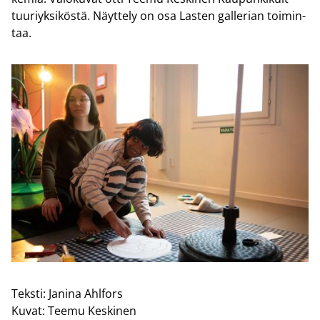
tuu­riyk­si­kös­tä. Näyt­te­ly on osa Las­ten gal­le­rian toi­min­
taa.
Teksti:
Janina Ahlfors
Kuvat:
Teemu Keskinen