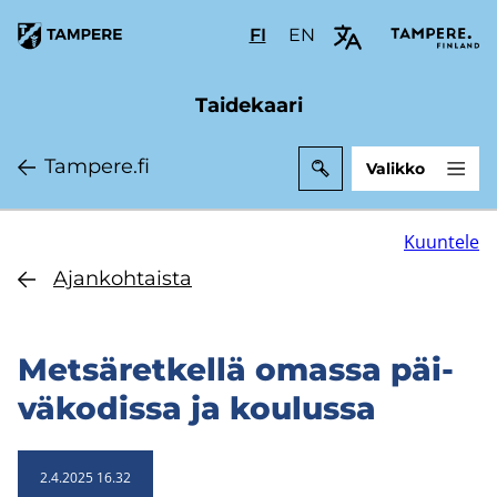
Hyppää
FI
Valitse
EN
Select
pääsisältöön
sivuston
site
kieli:
language:
Taidekaari
suomi
English
Tam­pe­re.fi
Valikko
Kuuntele
Ajan­koh­tais­ta
Met­sä­ret­kel­lä omas­sa päi­
vä­ko­dis­sa ja kou­lus­sa
2.4.2025 16.32