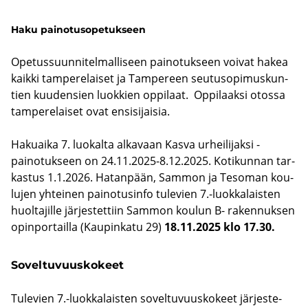
Haku pai­no­tuso­pe­tuk­seen
Ope­tus­suun­ni­tel­mal­li­seen pai­no­tuk­seen voi­vat hakea
kaik­ki tam­pe­re­lai­set ja Tam­pe­reen seu­tuso­pi­mus­kun­
tien kuu­den­sien luok­kien op­pi­laat. Op­pi­laak­si otos­sa
tam­pe­re­lai­set ovat en­si­si­jai­sia.
Ha­kuai­ka 7. luo­kal­ta al­ka­vaan Kasva ur­hei­li­jak­si -​
painotukseen on 24.11.2025-8.12.2025. Ko­ti­kun­nan tar­
kas­tus 1.1.2026. Ha­tan­pään, Sam­mon ja Te­so­man kou­
lu­jen yh­tei­nen pai­no­tusin­fo tu­le­vien 7.-​luokkalaisten
huol­ta­jil­le jär­jes­tet­tiin Sam­mon kou­lun B- ra­ken­nuk­sen
opin­por­tail­la (Kau­pin­ka­tu 29)
18.11.2025 klo 17.30.
So­vel­tu­vuus­ko­keet
Tu­le­vien 7.-​luokkalaisten so­vel­tu­vuus­ko­keet jär­jes­te­