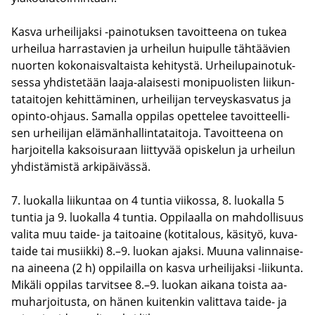
Kasva ur­hei­li­jak­si -​painotuksen ta­voit­tee­na on tukea
ur­hei­lua har­ras­ta­vien ja ur­hei­lun hui­pul­le täh­tää­vien
nuor­ten ko­ko­nais­val­tais­ta ke­hi­tys­tä. Ur­hei­lu­pai­no­tuk­
ses­sa yh­dis­te­tään laaja-​alaisesti mo­ni­puo­lis­ten lii­kun­
ta­tai­to­jen ke­hit­tä­mi­nen, ur­hei­li­jan ter­veys­kas­va­tus ja
opinto-​ohjaus. Sa­mal­la op­pi­las opet­te­lee ta­voit­teel­li­
sen ur­hei­li­jan elä­män­hal­lin­ta­tai­to­ja. Ta­voit­tee­na on
har­joi­tel­la kak­soi­su­raan liit­ty­vää opis­ke­lun ja ur­hei­lun
yh­dis­tä­mis­tä ar­ki­päi­väs­sä.
7. luo­kal­la lii­kun­taa on 4 tun­tia vii­kos­sa, 8. luo­kal­la 5
tun­tia ja 9. luo­kal­la 4 tun­tia. Op­pi­laal­la on mah­dol­li­suus
va­li­ta muu taide-​ ja tai­toai­ne (ko­ti­ta­lous, kä­si­työ, ku­va­
tai­de tai musiik­ki) 8.–9. luo­kan ajak­si. Muuna va­lin­nai­se­
na ai­nee­na (2 h) op­pi­lail­la on kasva ur­hei­li­jak­si -​liikunta.
Mi­kä­li op­pi­las tar­vit­see 8.–9. luo­kan ai­ka­na tois­ta aa­
mu­har­joi­tus­ta, on hänen kui­ten­kin va­lit­ta­va taide-​ ja