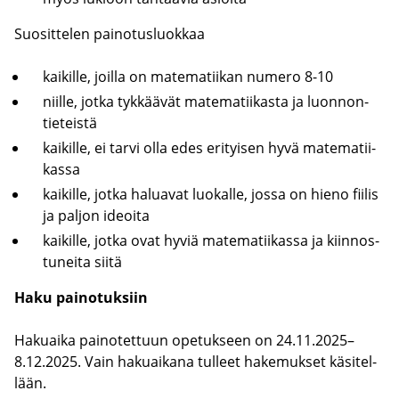
Suo­sit­te­len pai­no­tus­luok­kaa
kai­kil­le, joil­la on ma­te­ma­tii­kan nu­me­ro 8-10
niil­le, jotka tyk­kää­vät ma­te­ma­tii­kas­ta ja luon­non­
tie­teis­tä
kai­kil­le, ei tarvi olla edes eri­tyi­sen hyvä ma­te­ma­tii­
kas­sa
kai­kil­le, jotka ha­lua­vat luo­kal­le, jossa on hieno fii­lis
ja pal­jon ideoi­ta
kai­kil­le, jotka ovat hyviä ma­te­ma­tii­kas­sa ja kiin­nos­
tu­nei­ta siitä
Haku pai­no­tuk­siin
Ha­kuai­ka pai­no­tet­tuun ope­tuk­seen on 24.11.2025–
8.12.2025. Vain ha­kuai­ka­na tul­leet ha­ke­muk­set kä­si­tel­
lään.