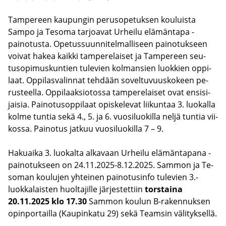
Tam­pe­reen kau­pun­gin pe­rus­o­pe­tuk­sen kou­luis­ta
Sampo ja Te­so­ma tar­joa­vat Ur­hei­lu elä­män­ta­pa -​
painotusta. Ope­tus­suun­ni­tel­mal­li­seen pai­no­tuk­seen
voi­vat hakea kaik­ki tam­pe­re­lai­set ja Tam­pe­reen seu­
tuso­pi­mus­kun­tien tu­le­vien kol­man­sien luok­kien op­pi­
laat. Op­pi­las­va­lin­nat teh­dään so­vel­tu­vuus­ko­keen pe­
rus­teel­la. Op­pi­laak­sio­tos­sa tam­pe­re­lai­set ovat en­si­si­
jai­sia. Pai­no­tusop­pi­laat opis­ke­le­vat lii­kun­taa 3. luo­kal­la
kolme tun­tia sekä 4., 5. ja 6. vuo­si­luo­kil­la neljä tun­tia vii­
kos­sa. Pai­no­tus jat­kuu vuo­si­luo­kil­la 7 – 9.
Ha­kuai­ka 3. luo­kal­ta al­ka­vaan Ur­hei­lu elä­män­ta­pa­na -​
painotukseen on 24.11.2025-8.12.2025. Sam­mon ja Te­
so­man kou­lu­jen yh­tei­nen pai­no­tusin­fo tu­le­vien 3.-​
luokkalaisten huol­ta­jil­le jär­jes­tet­tiin
tors­tai­na
20.11.2025 klo 17.30
Sam­mon kou­lun B-​rakennuksen
opin­por­tail­la (Kau­pin­ka­tu 29) sekä Team­sin vä­li­tyk­sel­lä.