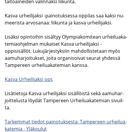
tai­toai­nei­den va­lin­nak­si lii­kun­ta.
Kasva ur­hei­li­jak­si -​painotuksessa op­pi­las saa kaksi nu­
mee­ris­ta ar­vo­sa­naa: lii­kun­ta ja kasva ur­hei­li­jak­si.
Li­säk­si opin­toi­hin si­säl­tyy Olym­pia­ko­mi­tean ur­hei­lua­ka­
te­miaoh­jel­man mu­kai­set Kasva ur­hei­li­jak­si -​
oppisisällöt. Lu­ku­jär­jes­tyk­siin mah­dol­lis­te­taan myös
aa­mu­har­joi­tuk­set, joita or­ga­ni­soi­vat seu­rat yh­des­sä
Tam­pe­reen ur­hei­lua­ka­te­mian kans­sa.
Kasva Ur­hei­li­jak­si ops
Li­sä­tie­to­ja Kasva ur­hei­li­jak­si si­säl­löis­tä sekä aa­mu­har­
joit­te­lus­ta löy­dät Tam­pe­reen Ur­hei­lua­ka­te­mian si­vuil­
ta.
Tar­kem­mat tie­dot pai­no­tuk­ses­ta: Tam­pe­reen ur­hei­lua­
ka­te­mia - Ylä­kou­lut