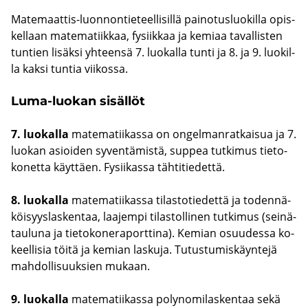
Matemaattis-​luonnontieteellisillä pai­no­tus­luo­kil­la opis­
kel­laan ma­te­ma­tiik­kaa, fy­siik­kaa ja ke­mi­aa ta­val­lis­ten
tun­tien li­säk­si yh­teen­sä 7. luo­kal­la tunti ja 8. ja 9. luo­kil­
la kaksi tun­tia vii­kos­sa.
Luma-​luokan si­säl­löt
7. luo­kal­la
ma­te­ma­tii­kas­sa on on­gel­man­rat­kai­sua ja 7.
luo­kan asioi­den sy­ven­tä­mis­tä, sup­pea tut­ki­mus tie­to­
ko­net­ta käyt­täen. Fy­sii­kas­sa täh­ti­tie­det­tä.
8. luo­kal­la
ma­te­ma­tii­kas­sa ti­las­to­tie­det­tä ja to­den­nä­
köi­syys­las­ken­taa, laa­jem­pi ti­las­tol­li­nen tut­ki­mus (sei­nä­
tau­lu­na ja tie­to­ko­ne­ra­port­ti­na). Ke­mian osuu­des­sa ko­
keel­li­sia töitä ja ke­mian las­ku­ja. Tu­tus­tu­mis­käyn­te­jä
mah­dol­li­suuk­sien mu­kaan.
9. luo­kal­la
ma­te­ma­tii­kas­sa po­ly­no­mi­las­ken­taa sekä