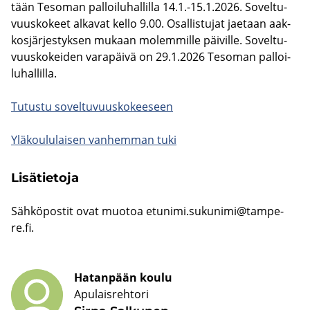
tään Te­so­man pal­loi­lu­hal­lil­la 14.1.-15.1.2026. So­vel­tu­
vuus­ko­keet al­ka­vat kello 9.00. Osal­lis­tu­jat jae­taan aak­
kos­jär­jes­tyk­sen mu­kaan mo­lem­mil­le päi­vil­le. So­vel­tu­
vuus­ko­kei­den va­ra­päi­vä on 29.1.2026 Te­so­man pal­loi­
lu­hal­lil­la.
Tu­tus­tu so­vel­tu­vuus­ko­kee­seen
Ylä­kou­lu­lai­sen van­hem­man tuki
Li­sä­tie­to­ja
Säh­kö­pos­tit ovat muo­toa
etu­ni­mi.su­ku­ni­mi@tam­pe­
re.fi
.
Hatanpään koulu
Apulaisrehtori