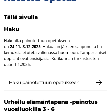
Tällä si­vul­la
Haku
Ha­kuai­ka pai­no­tet­tuun ope­tuk­seen
on
24.11.-8.12.2025
. Ha­kua­jan jäl­keen saa­pu­nei­ta ha­
ke­muk­sia ei oteta va­lin­nas­sa huo­mioon. Tam­pe­re­lai­set
op­pi­laat ovat en­si­si­jai­sia. Ko­ti­kun­nan tar­kas­tus teh­
dään 1.1.2026.
Haku pai­no­tet­tuun ope­tuk­seen
Ur­hei­lu elä­män­ta­pa­na -​painotus
vuo­si­luo­kil­la 3 - 6