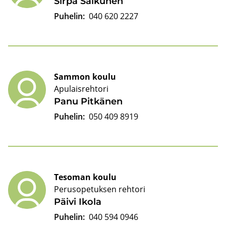
Sirpa Sal­ku­nen
Puhelin:
040 620 2227
Sammon koulu
Apulaisrehtori
Panu Pit­kä­nen
Puhelin:
050 409 8919
Tesoman koulu
Perusopetuksen rehtori
Päivi Ikola
Puhelin:
040 594 0946