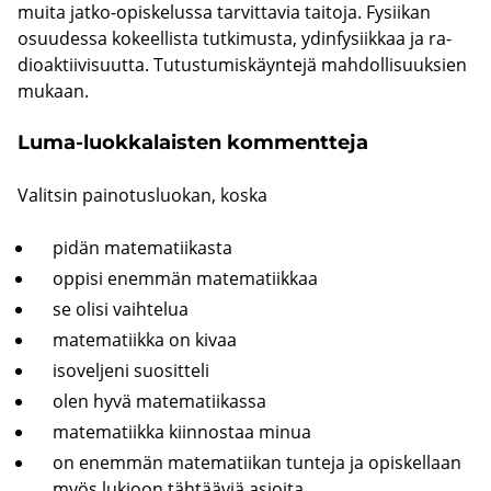
muita jatko-​opiskelussa tar­vit­ta­via tai­to­ja. Fy­sii­kan
osuu­des­sa ko­keel­lis­ta tut­ki­mus­ta, ydin­fy­siik­kaa ja ra­
dio­ak­tii­vi­suut­ta. Tu­tus­tu­mis­käyn­te­jä mah­dol­li­suuk­sien
mu­kaan.
Luma-​luokkalaisten kom­ment­te­ja
Va­lit­sin pai­no­tus­luo­kan, koska
pidän ma­te­ma­tii­kas­ta
op­pi­si enem­män ma­te­ma­tiik­kaa
se olisi vaih­te­lua
ma­te­ma­tiik­ka on kivaa
iso­vel­je­ni suo­sit­te­li
olen hyvä ma­te­ma­tii­kas­sa
ma­te­ma­tiik­ka kiin­nos­taa minua
on enem­män ma­te­ma­tii­kan tun­te­ja ja opis­kel­laan
myös lu­kioon täh­tää­viä asioi­ta