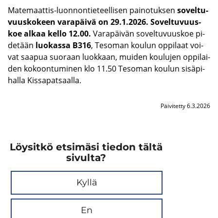
Matemaattis-​luonnontieteellisen pai­no­tuk­sen
so­vel­tu­
vuus­ko­keen va­ra­päi­vä on 29.1.2026. So­vel­tu­vuus­
koe alkaa kello 12.00.
Va­ra­päi­vän so­vel­tu­vuus­koe pi­
de­tään
luo­kas­sa B316
, Te­so­man kou­lun op­pi­laat voi­
vat saa­pua suo­raan luok­kaan, mui­den kou­lu­jen op­pi­lai­
den ko­koon­tu­mi­nen klo 11.50 Te­so­man kou­lun si­sä­pi­
hal­la Kis­sa­pat­saal­la.
Päivitetty 6.3.2026
Löysitkö etsimäsi tiedon tältä
sivulta?
Kyllä
En