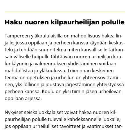
Haku nuo­ren kil­paur­hei­li­jan po­lul­le
Tam­pe­reen ylä­kou­lu­lai­sil­la on mah­dol­li­suus hakea lin­
jal­le, jossa op­pi­laan ja per­heen kans­sa käy­dään kes­kus­
te­lu ja teh­dään suun­ni­tel­ma miten kan­sal­li­sel­le tai kan­
sain­vä­li­sel­le hui­pul­le täh­tää­vän nuo­ren ur­hei­li­jan kou­
lun­käyn­nin ja val­men­nuk­sen yh­dis­tä­mi­nen voi­daan
mah­dol­lis­taa jo ylä­kou­lus­sa. Toi­min­nan kes­kei­nen
teema on ope­tuk­sen ja ur­hei­lun on yh­teen­so­vit­ta­mi­
nen, yk­si­löl­li­nen ja jous­ta­va jär­jes­tä­mi­nen yh­teis­työs­sä
per­heen kans­sa. Koulu on yksi tii­min jäsen ur­hei­le­van
op­pi­laan ar­jes­sa.
Ny­kyi­set seis­ka­luok­ka­lai­set voi­vat hakea nuo­ren kil­
paur­hei­li­jan po­lul­le tu­le­val­le kah­dek­san­nel­le luo­kal­le,
jos op­pi­laan ur­hei­lul­li­set ta­voit­teet ja vaa­ti­muk­set tar­