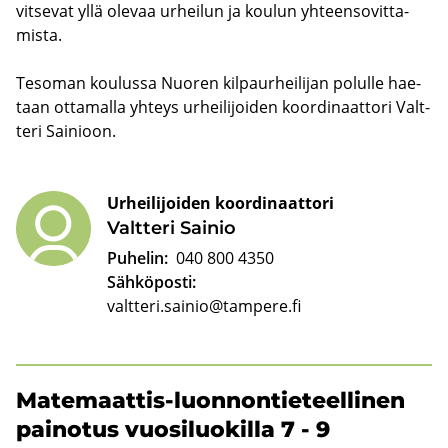
vit­se­vat yllä ole­vaa ur­hei­lun ja kou­lun yh­teen­so­vit­ta­
mis­ta.
Te­so­man kou­lus­sa Nuo­ren kil­paur­hei­li­jan po­lul­le hae­
taan ot­ta­mal­la yh­teys ur­hei­li­joi­den koor­di­naat­to­ri Valt­
te­ri Sai­nioon.
Urheilijoiden koordinaattori
Valt­te­ri Sai­nio
Puhelin:
040 800 4350
Sähköposti:
valtteri.sainio@tampere.fi
Matemaattis-​luonnontieteellinen
pai­no­tus vuo­si­luo­kil­la 7 - 9