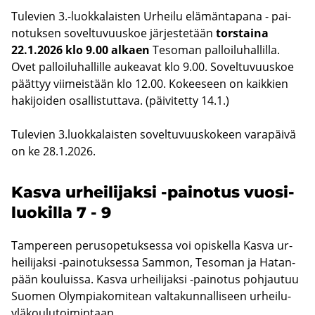
Tu­le­vien 3.-​luokkalaisten Ur­hei­lu elä­män­ta­pa­na - pai­
no­tuk­sen so­vel­tu­vuus­koe jär­jes­te­tään
tors­tai­na
22.1.2026 klo 9.00 al­kaen
Te­so­man pal­loi­lu­hal­lil­la.
Ovet pal­loi­lu­hal­lil­le au­kea­vat klo 9.00. So­vel­tu­vuus­koe
päät­tyy vii­meis­tään klo 12.00. Ko­kee­seen on kaik­kien
ha­ki­joi­den osal­lis­tut­ta­va. (päi­vi­tet­ty 14.1.)
Tu­le­vien 3.luok­ka­lais­ten so­vel­tu­vuus­ko­keen va­ra­päi­vä
on ke 28.1.2026.
Kasva ur­hei­li­jak­si -​painotus vuo­si­
luo­kil­la 7 - 9
Tam­pe­reen pe­rus­o­pe­tuk­ses­sa voi opis­kel­la Kasva ur­
hei­li­jak­si -​painotuksessa Sam­mon, Te­so­man ja Ha­tan­
pään kou­luis­sa. Kasva ur­hei­li­jak­si -​painotus poh­jau­tuu
Suo­men Olym­pia­ko­mi­tean val­ta­kun­nal­li­seen ur­hei­lu­
ylä­kou­lu­toi­min­taan.