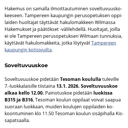
Ha­ke­mus on sa­mal­la il­moit­tau­tu­mi­nen so­vel­tu­vuus­ko­
kee­seen. Tam­pe­reen kau­pun­gin pe­rus­o­pe­tuk­sen op­pi­
lai­den huol­ta­jat täyt­tä­vät ha­ku­lo­mak­keen Wilmassa
Ha­ke­muk­set ja pää­tök­set -​välilehdellä. Huol­ta­jat, joil­la
ei ole Tam­pe­reen pe­rus­o­pe­tuk­sen Wilmaan tun­nuk­sia,
käyt­tä­vät ha­ku­lo­mak­kei­ta, jotka löy­ty­vät
Tam­pe­reen
kau­pun­gin ko­ti­si­vuil­ta
.
So­vel­tu­vuus­koe
So­vel­tu­vuus­koe pi­de­tään
Te­so­man kou­lul­la
tu­le­vil­le
7.-​luokkalaisille tiis­tai­na
13.1. 2026. So­vel­tu­vuus­koe
alkaa kello 12.00.
Pai­no­tus­koe pi­de­tään
luo­kis­sa
B315 ja B316
, Te­so­man kou­lun op­pi­laat voi­vat saa­pua
suo­raan luok­kaan, mui­den kou­lu­jen op­pi­lai­den ko­
koon­tu­mi­nen klo 11.50 Te­so­man kou­lun si­sä­pi­hal­la Kis­
sa­pat­saal­la.