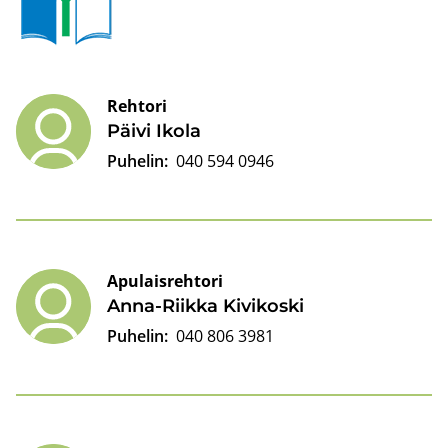
päältä
Rehtori
Päivi Ikola
Puhelin:
040 594 0946
Apulaisrehtori
Anna-​Riikka Ki­vi­kos­ki
Puhelin:
040 806 3981