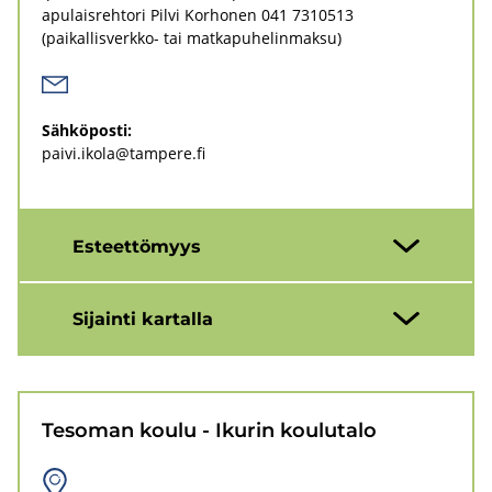
apu­lais­reh­to­ri Pilvi Kor­ho­nen
041 7310513
(paikallisverkko-​ tai mat­ka­pu­he­lin­mak­su)
Säh­kö­pos­ti:
paivi.ikola@tam­pe­re.fi
Es­teet­tö­myys
Si­jain­ti kar­tal­la
Te­so­man koulu - Iku­rin kou­lu­ta­lo