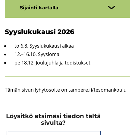
Si­jain­ti kar­tal­la
Syys­lu­ku­kausi 2026
to 6.8. Syys­lu­ku­kausi alkaa
12.–16.10. Syys­lo­ma
pe 18.12. Jou­lu­juh­la ja to­dis­tuk­set
Tämän sivun ly­hy­to­soi­te on tam­pe­re.fi/te­so­man­kou­lu
Löysitkö etsimäsi tiedon tältä
sivulta?