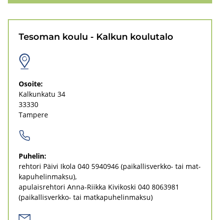
Te­so­man koulu - Kal­kun kou­lu­ta­lo
Osoi­te:
Kal­kun­ka­tu 34
33330
Tam­pe­re
Pu­he­lin:
reh­to­ri Päivi Ikola
040 5940946
(paikallisverkko-​ tai mat­
ka­pu­he­lin­mak­su)
apu­lais­reh­to­ri Anna-​Riikka Ki­vi­kos­ki
040 8063981
(paikallisverkko-​ tai mat­ka­pu­he­lin­mak­su)