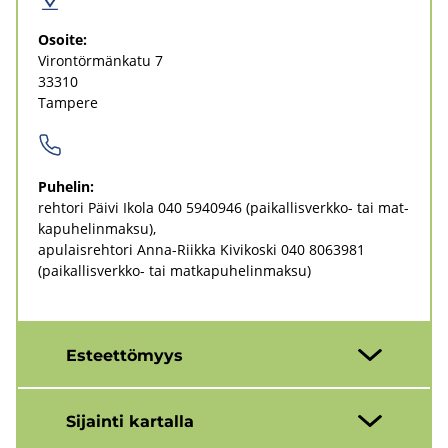
Osoi­te:
Vi­ron­tör­män­ka­tu 7
33310
Tam­pe­re
Pu­he­lin:
reh­to­ri Päivi Ikola
040 5940946
(paikallisverkko-​ tai mat­
ka­pu­he­lin­mak­su)
apu­lais­reh­to­ri Anna-​Riikka Ki­vi­kos­ki
040 8063981
(paikallisverkko-​ tai mat­ka­pu­he­lin­mak­su)
Es­teet­tö­myys
Si­jain­ti kar­tal­la