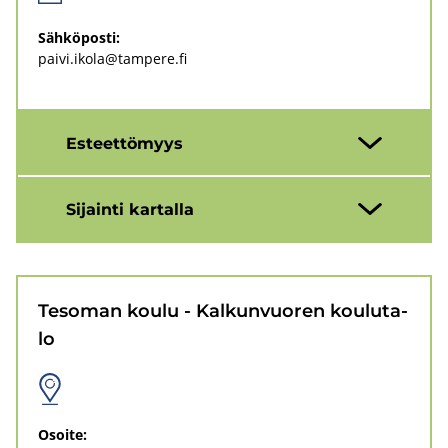
Säh­kö­pos­ti:
paivi.ikola@tam­pe­re.fi
Es­teet­tö­myys
Si­jain­ti kar­tal­la
Te­so­man koulu - Kal­kun­vuo­ren kou­lu­ta­
lo
Osoi­te: