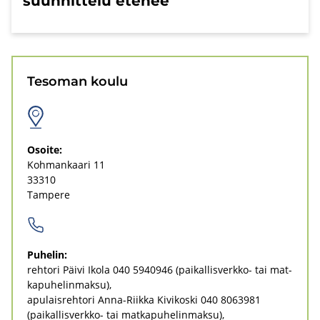
suun­nit­te­lu ete­nee
Te­so­man koulu
Osoi­te:
Koh­man­kaa­ri 11
33310
Tam­pe­re
Pu­he­lin:
reh­to­ri Päivi Ikola
040 5940946
(paikallisverkko-​ tai mat­
ka­pu­he­lin­mak­su)
apu­lais­reh­to­ri Anna-​Riikka Ki­vi­kos­ki
040 8063981
(paikallisverkko-​ tai mat­ka­pu­he­lin­mak­su)