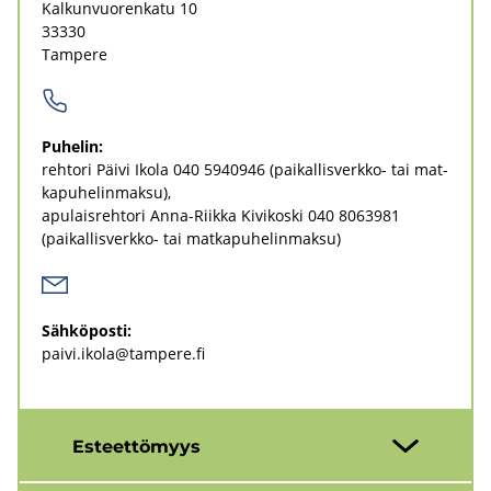
Kal­kun­vuo­ren­ka­tu 10
33330
Tam­pe­re
Pu­he­lin:
reh­to­ri Päivi Ikola
040 5940946
(paikallisverkko-​ tai mat­
ka­pu­he­lin­mak­su)
apu­lais­reh­to­ri Anna-​Riikka Ki­vi­kos­ki
040 8063981
(paikallisverkko-​ tai mat­ka­pu­he­lin­mak­su)
Säh­kö­pos­ti:
paivi.ikola@tam­pe­re.fi
Es­teet­tö­myys