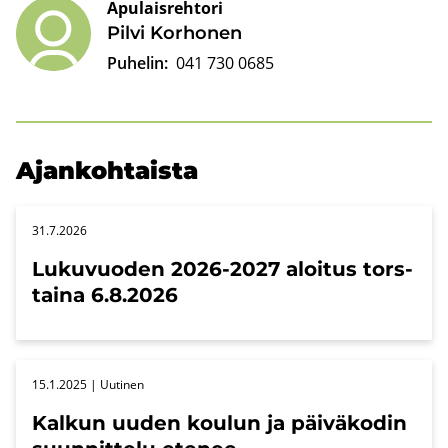
Apulaisrehtori
Pilvi Kor­ho­nen
Puhelin:
041 730 0685
Ajan­koh­tais­ta
31.7.2026
Lu­ku­vuo­den 2026-2027 aloi­tus tors­
tai­na 6.8.2026
15.1.2025
| Uu­ti­nen
Kal­kun uuden kou­lun ja päi­vä­ko­din