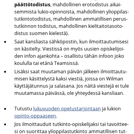
päät­tö­to­dis­tus
, mah­dol­li­nen ero­to­dis­tus ai­kai­
sem­mis­ta lukio-​opinnoista, mah­dol­li­nen yli­op­pi­las­
tut­kin­to­to­dis­tus, mah­dol­li­nen am­ma­til­li­sen pe­rus­
tut­kin­non to­dis­tus, mah­dol­li­nen kie­li­tai­to­ta­so­to­
dis­tus suo­men kie­les­tä).
Saat kans­lias­ta säh­kö­pos­tin, kun il­moit­tau­tu­mi­se­si
on kä­si­tel­ty. Vies­tis­sä on myös uusien opis­ke­li­joi­
den infon ajan­koh­ta – osal­lis­tu tähän in­foon joko
kou­lul­la tai etänä Team­sis­sä.
Li­säk­si saat muu­ta­man päi­vän jäl­keen il­moit­tau­tu­
mi­sen kä­sit­te­lys­tä kaksi vies­tiä, jois­sa on Wilman
käyt­tä­jä­tun­nus ja sa­la­sa­na. Jos näitä vies­te­jä ei tule
muu­ta­mas­sa päi­väs­sä, ole yh­tey­des­sä kans­li­aan.
Tu­tus­tu
lu­ku­vuo­den ope­tus­tar­jon­taan
ja lu­kion
opinto-​oppaaseen
.
Jos il­moit­tau­duit tutkinto-​opiskelijaksi tai ta­voit­tee­
si on suo­rit­taa yli­op­pi­las­tut­kin­to am­ma­til­li­sen tut­