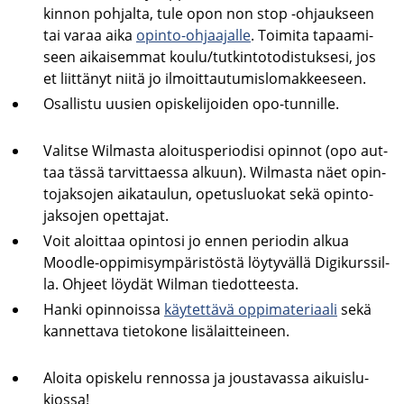
kin­non poh­jal­ta, tule opon non stop -​ohjaukseen
tai varaa aika
opinto-​ohjaajalle
. Toi­mi­ta ta­paa­mi­
seen ai­kai­sem­mat koulu/tut­kin­to­to­dis­tuk­se­si, jos
et liit­tä­nyt niitä jo il­moit­tau­tu­mis­lo­mak­kee­seen.
Osal­lis­tu uusien opis­ke­li­joi­den opo-​tunnille.
Va­lit­se Wilmasta aloi­tus­pe­rio­di­si opin­not (opo aut­
taa tässä tar­vit­taes­sa al­kuun). Wilmasta näet opin­
to­jak­so­jen ai­ka­tau­lun, ope­tus­luo­kat sekä opin­to­
jak­so­jen opet­ta­jat.
Voit aloit­taa opin­to­si jo ennen pe­rio­din alkua
Moodle-​oppimisympäristöstä löy­ty­väl­lä Di­gi­kurs­sil­
la. Oh­jeet löy­dät Wilman tie­dot­tees­ta.
Hanki opin­nois­sa
käy­tet­tä­vä op­pi­ma­te­ri­aa­li
sekä
kan­net­ta­va tie­to­ko­ne li­sä­lait­tei­neen.
Aloi­ta opis­ke­lu ren­nos­sa ja jous­ta­vas­sa ai­kuis­lu­
kios­sa!