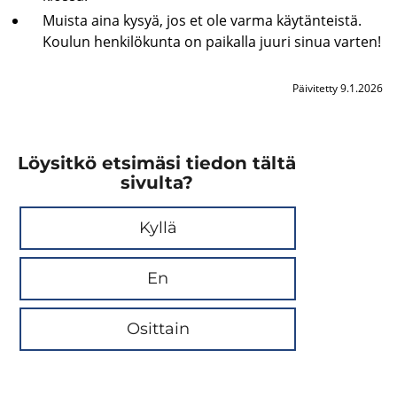
Muis­ta aina kysyä, jos et ole varma käy­tän­teis­tä.
Kou­lun hen­ki­lö­kun­ta on pai­kal­la juuri sinua var­ten!
Päivitetty 9.1.2026
Löysitkö etsimäsi tiedon tältä
sivulta?
Kyllä
En
Osittain