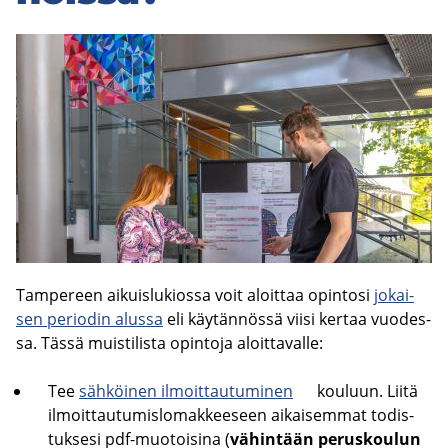
Tam­pe­reen ai­kuis­lu­kios­sa voit aloit­taa opin­to­si
jo­kai­
sen pe­rio­din alus­sa
eli käy­tän­nös­sä viisi ker­taa vuo­des­
sa. Tässä muis­ti­lis­ta opin­to­ja aloit­ta­val­le:
Tee
säh­köi­nen il­moit­tau­tu­mi­nen
kou­luun. Liitä
il­moit­tau­tu­mis­lo­mak­kee­seen ai­kai­sem­mat to­dis­
tuk­se­si pdf-​muotoisina (
vä­hin­tään pe­rus­kou­lun