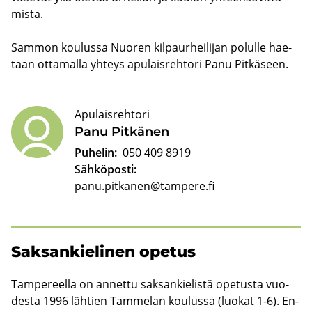
mis­ta.
Sam­mon kou­lus­sa Nuo­ren kil­paur­hei­li­jan po­lul­le hae­
taan ot­ta­mal­la yh­teys apu­lais­reh­to­ri Panu Pit­kä­seen.
Apulaisrehtori
Panu Pit­kä­nen
Puhelin:
050 409 8919
Sähköposti:
panu.pitkanen@tampere.fi
Sak­san­kie­li­nen ope­tus
Tam­pe­reel­la on an­net­tu sak­san­kie­lis­tä ope­tus­ta vuo­
des­ta 1996 läh­tien Tam­me­lan kou­lus­sa (luo­kat 1-6). En­