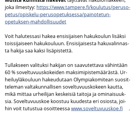
joka il­mes­tyy:
https://www.tam­pe­re.fi/kou­lu­tus/pe­rus­o­
pe­tus/opiskelu-​perusopetuksessa/painotetun-​
opetuksen-mahdollisuudet
Voit ha­lu­tes­sa­si hakea en­si­si­jai­sen ha­ku­kou­lun li­säk­si
tois­si­jai­seen ha­ku­kou­luun. En­si­si­jai­ses­ta ha­ku­va­lin­nas­
ta ha­ki­ja saa kaksi li­sä­pis­tet­tä.
Tul­lak­seen va­li­tuk­si ha­ki­jan on saa­vu­tet­ta­va vä­hin­tään
60 % so­vel­tu­vuus­ko­kei­den mak­si­mi­pis­te­mää­räs­tä. Ur­
hei­lu­ylä­kou­luun ha­keu­du­taan Olym­pia­ko­mi­tean suo­sit­
te­le­man val­ta­kun­nal­li­sen so­vel­tu­vuus­ko­keen kaut­ta,
mikä mit­taa ur­hei­li­jan kes­kei­siä tai­to­ja ja omi­nai­suuk­
sia. So­vel­tu­vuus­koe koos­tuu kuu­des­ta eri osios­ta, joi­
hin voit tu­tus­tua osoit­tees­sa
www.so­vel­tu­vuus­koe.fi
.