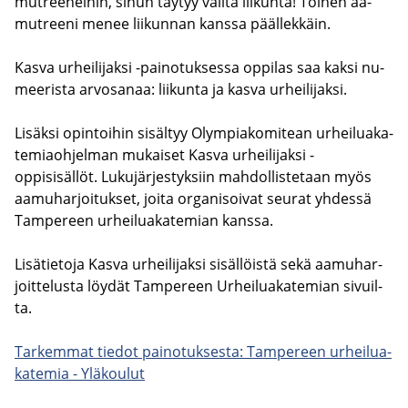
mut­ree­nei­hin, sinun täy­tyy va­li­ta lii­kun­ta! Toi­nen aa­
mut­ree­ni menee lii­kun­nan kans­sa pääl­lek­käin.
Kasva ur­hei­li­jak­si -​painotuksessa op­pi­las saa kaksi nu­
mee­ris­ta ar­vo­sa­naa: lii­kun­ta ja kasva ur­hei­li­jak­si.
Li­säk­si opin­toi­hin si­säl­tyy Olym­pia­ko­mi­tean ur­hei­lua­ka­
te­miaoh­jel­man mu­kai­set Kasva ur­hei­li­jak­si -​
oppisisällöt. Lu­ku­jär­jes­tyk­siin mah­dol­lis­te­taan myös
aa­mu­har­joi­tuk­set, joita or­ga­ni­soi­vat seu­rat yh­des­sä
Tam­pe­reen ur­hei­lua­ka­te­mian kans­sa.
Li­sä­tie­to­ja Kasva ur­hei­li­jak­si si­säl­löis­tä sekä aa­mu­har­
joit­te­lus­ta löy­dät Tam­pe­reen Ur­hei­lua­ka­te­mian si­vuil­
ta.
Tar­kem­mat tie­dot pai­no­tuk­ses­ta: Tam­pe­reen ur­hei­lua­
ka­te­mia - Ylä­kou­lut