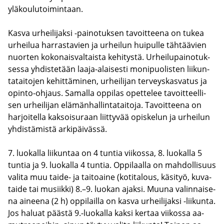
ylä­kou­lu­toi­min­taan.
Kasva ur­hei­li­jak­si -​painotuksen ta­voit­tee­na on tukea
ur­hei­lua har­ras­ta­vien ja ur­hei­lun hui­pul­le täh­tää­vien
nuor­ten ko­ko­nais­val­tais­ta ke­hi­tys­tä. Ur­hei­lu­pai­no­tuk­
ses­sa yh­dis­te­tään laaja-​alaisesti mo­ni­puo­lis­ten lii­kun­
ta­tai­to­jen ke­hit­tä­mi­nen, ur­hei­li­jan ter­veys­kas­va­tus ja
opinto-​ohjaus. Sa­mal­la op­pi­las opet­te­lee ta­voit­teel­li­
sen ur­hei­li­jan elä­män­hal­lin­ta­tai­to­ja. Ta­voit­tee­na on
har­joi­tel­la kak­soi­su­raan liit­ty­vää opis­ke­lun ja ur­hei­lun
yh­dis­tä­mis­tä ar­ki­päi­väs­sä.
7. luo­kal­la lii­kun­taa on 4 tun­tia vii­kos­sa, 8. luo­kal­la 5
tun­tia ja 9. luo­kal­la 4 tun­tia. Op­pi­laal­la on mah­dol­li­suus
va­li­ta muu taide-​ ja tai­toai­ne (ko­ti­ta­lous, kä­si­työ, ku­va­
tai­de tai musiik­ki) 8.–9. luo­kan ajak­si. Muuna va­lin­nai­se­
na ai­nee­na (2 h) op­pi­lail­la on kasva ur­hei­li­jak­si -​liikunta.
Jos ha­luat pääs­tä 9.-​luokalla kaksi ker­taa vii­kos­sa aa­