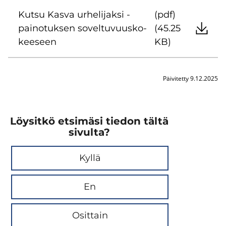
Kutsu Kasva ur­he­li­jak­si -​
(pdf)
painotuksen so­vel­tu­vuus­ko­
(45.25
kee­seen
KB)
Päivitetty 9.12.2025
Löysitkö etsimäsi tiedon tältä
sivulta?
Kyllä
En
Osittain