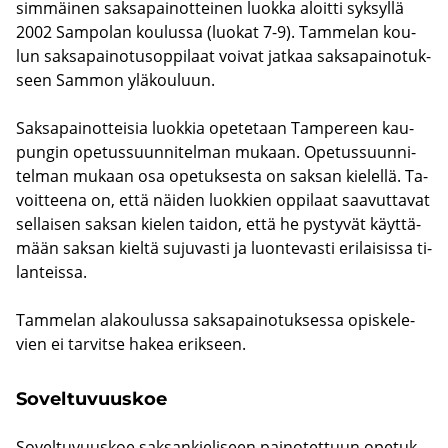
sim­mäi­nen sak­sa­pai­not­tei­nen luok­ka aloit­ti syk­syl­lä
2002 Sam­po­lan kou­lus­sa (luo­kat 7-9). Tam­me­lan kou­
lun sak­sa­pai­no­tusop­pi­laat voi­vat jat­kaa sak­sa­pai­no­tuk­
seen Sam­mon ylä­kou­luun.
Sak­sa­pai­not­tei­sia luok­kia ope­te­taan Tam­pe­reen kau­
pun­gin ope­tus­suun­ni­tel­man mu­kaan. Ope­tus­suun­ni­
tel­man mu­kaan osa ope­tuk­ses­ta on sak­san kie­lel­lä. Ta­
voit­tee­na on, että näi­den luok­kien op­pi­laat saa­vut­ta­vat
sel­lai­sen sak­san kie­len tai­don, että he pys­ty­vät käyt­tä­
mään sak­san kiel­tä su­ju­vas­ti ja luon­te­vas­ti eri­lai­sis­sa ti­
lan­teis­sa.
Tam­me­lan ala­kou­lus­sa sak­sa­pai­no­tuk­ses­sa opis­ke­le­
vien ei tar­vit­se hakea erik­seen.
So­vel­tu­vuus­koe
So­vel­tu­vuus­koe sak­san­kie­li­seen pai­no­tet­tuun ope­tuk­