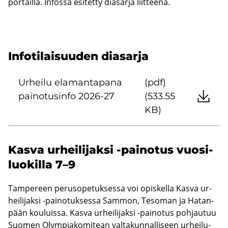
por­tail­la. In­fos­sa esi­tet­ty dia­sar­ja liit­tee­nä.
In­fo­ti­lai­suu­den dia­sar­ja
Ur­hei­lu ela­man­ta­pa­na
(pdf)
pai­no­tusin­fo 2026-27
(533.55
KB)
Kasva ur­hei­li­jak­si -​painotus vuo­si­
luo­kil­la 7–9
Tam­pe­reen pe­rus­o­pe­tuk­ses­sa voi opis­kel­la Kasva ur­
hei­li­jak­si -​painotuksessa Sam­mon, Te­so­man ja Ha­tan­
pään kou­luis­sa. Kasva ur­hei­li­jak­si -​painotus poh­jau­tuu
Suo­men Olym­pia­ko­mi­tean val­ta­kun­nal­li­seen ur­hei­lu­