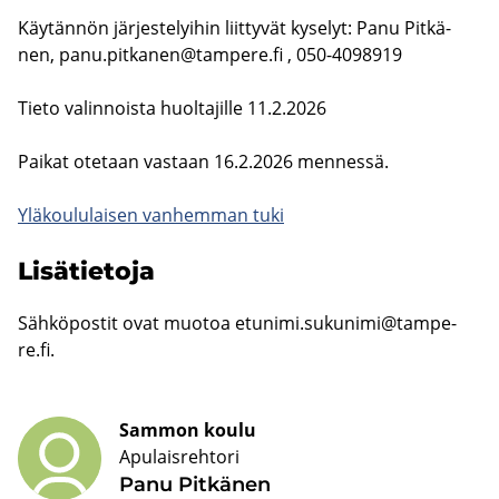
Käy­tän­nön jär­jes­te­lyi­hin liit­ty­vät ky­se­lyt: Panu Pit­kä­
nen,
panu.pit­ka­nen@tam­pe­re.fi
, 050-4098919
Tieto va­lin­nois­ta huol­ta­jil­le 11.2.2026
Pai­kat ote­taan vas­taan 16.2.2026 men­nes­sä.
Ylä­kou­lu­lai­sen van­hem­man tuki
Li­sä­tie­to­ja
Säh­kö­pos­tit ovat muo­toa
etu­ni­mi.su­ku­ni­mi@tam­pe­
re.fi
.
Sammon koulu
Apulaisrehtori
Panu Pit­kä­nen