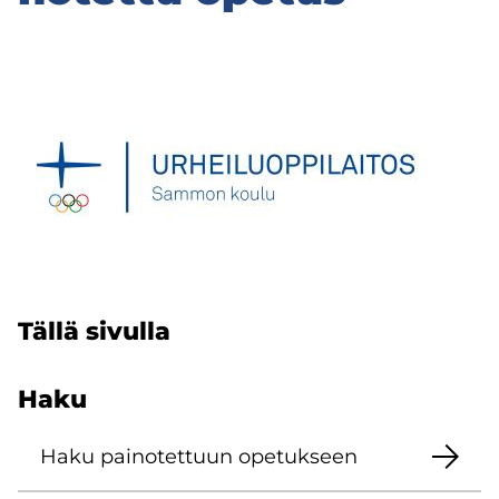
Tällä si­vul­la
Haku
Haku pai­no­tet­tuun ope­tuk­seen