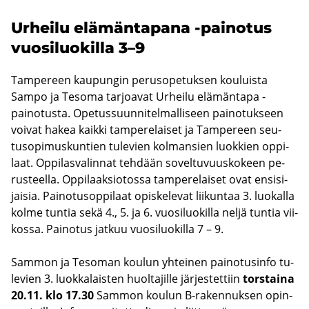
Ur­hei­lu elä­män­ta­pa­na -​painotus
vuo­si­luo­kil­la 3–9
Tam­pe­reen kau­pun­gin pe­rus­o­pe­tuk­sen kou­luis­ta
Sampo ja Te­so­ma tar­joa­vat Ur­hei­lu elä­män­ta­pa -​
painotusta. Ope­tus­suun­ni­tel­mal­li­seen pai­no­tuk­seen
voi­vat hakea kaik­ki tam­pe­re­lai­set ja Tam­pe­reen seu­
tuso­pi­mus­kun­tien tu­le­vien kol­man­sien luok­kien op­pi­
laat. Op­pi­las­va­lin­nat teh­dään so­vel­tu­vuus­ko­keen pe­
rus­teel­la. Op­pi­laak­sio­tos­sa tam­pe­re­lai­set ovat en­si­si­
jai­sia. Pai­no­tusop­pi­laat opis­ke­le­vat lii­kun­taa 3. luo­kal­la
kolme tun­tia sekä 4., 5. ja 6. vuo­si­luo­kil­la neljä tun­tia vii­
kos­sa. Pai­no­tus jat­kuu vuo­si­luo­kil­la 7 – 9.
Sam­mon ja Te­so­man kou­lun yh­tei­nen pai­no­tusin­fo tu­
le­vien 3. luok­ka­lais­ten huol­ta­jil­le jär­jes­tet­tiin
tors­tai­na
20.11. klo 17.30
Sam­mon kou­lun B-​rakennuksen opin­