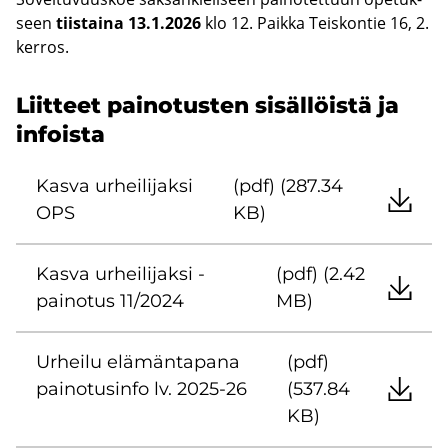
seen
tiis­tai­na 13.1.2026
klo 12. Paik­ka Teis­kon­tie 16, 2.
ker­ros.
Liit­teet pai­no­tus­ten si­säl­löis­tä ja
in­fois­ta
Kasva ur­hei­li­jak­si
(pdf) (287.34
OPS
KB)
Kasva ur­hei­li­jak­si -​
(pdf) (2.42
painotus 11/2024
MB)
Ur­hei­lu elä­män­ta­pa­na
(pdf)
pai­no­tusin­fo lv. 2025-26
(537.84
KB)