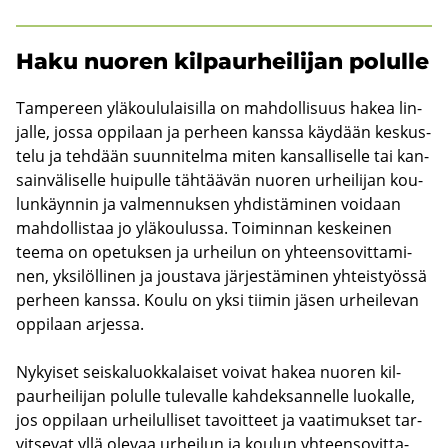
Haku nuo­ren kil­paur­hei­li­jan po­lul­le
Tam­pe­reen ylä­kou­lu­lai­sil­la on mah­dol­li­suus hakea lin­
jal­le, jossa op­pi­laan ja per­heen kans­sa käy­dään kes­kus­
te­lu ja teh­dään suun­ni­tel­ma miten kan­sal­li­sel­le tai kan­
sain­vä­li­sel­le hui­pul­le täh­tää­vän nuo­ren ur­hei­li­jan kou­
lun­käyn­nin ja val­men­nuk­sen yh­dis­tä­mi­nen voi­daan
mah­dol­lis­taa jo ylä­kou­lus­sa. Toi­min­nan kes­kei­nen
teema on ope­tuk­sen ja ur­hei­lun on yh­teen­so­vit­ta­mi­
nen, yk­si­löl­li­nen ja jous­ta­va jär­jes­tä­mi­nen yh­teis­työs­sä
per­heen kans­sa. Koulu on yksi tii­min jäsen ur­hei­le­van
op­pi­laan ar­jes­sa.
Ny­kyi­set seis­ka­luok­ka­lai­set voi­vat hakea nuo­ren kil­
paur­hei­li­jan po­lul­le tu­le­val­le kah­dek­san­nel­le luo­kal­le,
jos op­pi­laan ur­hei­lul­li­set ta­voit­teet ja vaa­ti­muk­set tar­
vit­se­vat yllä ole­vaa ur­hei­lun ja kou­lun yh­teen­so­vit­ta­