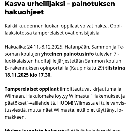
Kasva ur­hei­li­jak­si – pai­no­tuk­sen
ha­kuoh­jeet
Kaik­ki kuu­den­nen luo­kan op­pi­laat voi­vat hakea. Op­pi­
laak­sio­tos­sa tam­pe­re­lai­set ovat en­si­si­jai­sia.
Ha­kuai­ka: 24.11.-8.12.2025. Ha­tan­pään, Sam­mon ja Te­
so­man kou­lu­jen
yh­tei­nen pai­no­tusin­fo
tu­le­vien 7.-​
luokkalaisten huol­ta­jil­le jär­jes­te­tään Sam­mon kou­lun
B- ra­ken­nuk­sen opin­por­tail­la (Kau­pin­ka­tu 29)
tiis­tai­na
18.11.2025 klo 17.30.
Tam­pe­re­lai­set op­pi­laat
il­moit­tau­tu­vat kir­jau­tu­mal­la
Wilmaan. Ha­ku­lo­ma­ke löy­tyy Wilmasta ”Ha­ke­muk­set ja
pää­tök­set”-​välilehdeltä. HUOM! Wilmasta ei tule vah­vis­
tus­vies­tiä, mutta näet Wilmasta, että olet täyt­tä­nyt lo­
mak­keen.
Muis­ta kun­nis­ta ha­ke­vat
täyt­tä­vät ha­ku­lo­mak­keen,