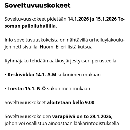
So­vel­tu­vuus­ko­keet
So­vel­tu­vuus­ko­keet pi­de­tään
14.1.2026 ja 15.1.2026 Te­
so­man pal­loi­lu­hal­lil­la
.
Info so­vel­tu­vuus­ko­keis­ta on näh­tä­vil­lä ur­hei­lu­ylä­kou­lu­
jen net­ti­si­vuil­la. Huom! Ei eril­lis­tä kut­sua
Ryh­mä­ja­ko teh­dään aak­kos­jär­jes­tyk­sen pe­rus­teel­la
•
Kes­ki­viik­ko 14.1. A-M
su­ku­ni­men mu­kaan
•
Tors­tai 15.1. N-Ö
su­ku­ni­men mu­kaan
So­vel­tu­vuus­ko­keet
aloi­te­taan kello 9.00
So­vel­tu­vuus­ko­kei­den
va­ra­päi­vä on to 29.1.2026
,
johon voi osal­lis­tua ai­noas­taan lää­kä­rin­to­dis­tuk­sel­la