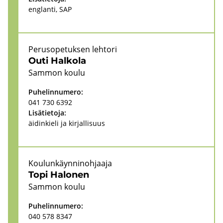
englan­ti, SAP
Pe­rus­o­pe­tuk­sen leh­to­ri
Outi Hal­ko­la
Sam­mon koulu
Pu­he­lin­nu­me­ro:
041 730 6392
Li­sä­tie­to­ja:
äi­din­kie­li ja kir­jal­li­suus
Kou­lun­käyn­ni­noh­jaa­ja
Topi Ha­lo­nen
Sam­mon koulu
Pu­he­lin­nu­me­ro:
040 578 8347