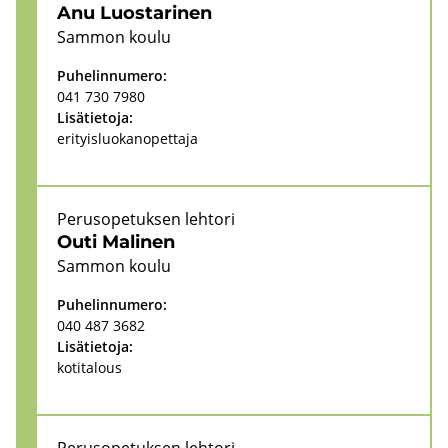
Anu Luos­ta­ri­nen
Sam­mon koulu
Pu­he­lin­nu­me­ro:
041 730 7980
Li­sä­tie­to­ja:
eri­tyis­luo­kan­opet­ta­ja
Pe­rus­o­pe­tuk­sen leh­to­ri
Outi Ma­li­nen
Sam­mon koulu
Pu­he­lin­nu­me­ro:
040 487 3682
Li­sä­tie­to­ja:
ko­ti­ta­lous