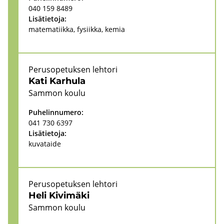
040 159 8489
Li­sä­tie­to­ja:
ma­te­ma­tiik­ka, fy­siik­ka, kemia
Pe­rus­o­pe­tuk­sen leh­to­ri
Kati Kar­hu­la
Sam­mon koulu
Pu­he­lin­nu­me­ro:
041 730 6397
Li­sä­tie­to­ja:
ku­va­tai­de
Pe­rus­o­pe­tuk­sen leh­to­ri
Heli Ki­vi­mä­ki
Sam­mon koulu