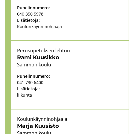
Pu­he­lin­nu­me­ro:
040 350 5978
Li­sä­tie­to­ja:
Kou­lun­käyn­ni­noh­jaa­ja
Pe­rus­o­pe­tuk­sen leh­to­ri
Rami Kuusik­ko
Sam­mon koulu
Pu­he­lin­nu­me­ro:
041 730 6400
Li­sä­tie­to­ja:
lii­kun­ta
Kou­lun­käyn­ni­noh­jaa­ja
Marja Kuusis­to
Sam­mon koulu