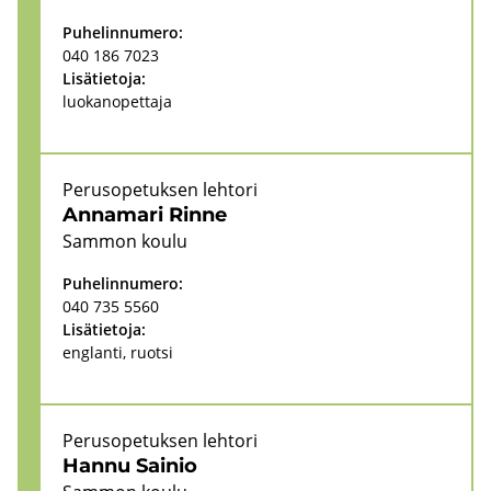
Pu­he­lin­nu­me­ro:
040 186 7023
Li­sä­tie­to­ja:
luo­kan­opet­ta­ja
Pe­rus­o­pe­tuk­sen leh­to­ri
An­na­ma­ri Rinne
Sam­mon koulu
Pu­he­lin­nu­me­ro:
040 735 5560
Li­sä­tie­to­ja:
englan­ti, ruot­si
Pe­rus­o­pe­tuk­sen leh­to­ri
Hannu Sai­nio