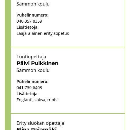
Sam­mon koulu
Pu­he­lin­nu­me­ro:
040 357 8359
Li­sä­tie­to­ja:
Laaja-​alainen eri­tyi­so­pe­tus
Tun­tio­pet­ta­ja
Päivi Pulk­ki­nen
Sam­mon koulu
Pu­he­lin­nu­me­ro:
041 730 6403
Li­sä­tie­to­ja:
Englan­ti, saksa, ruot­si
Eri­tyis­luo­kan opet­ta­ja
Elina Ra­ja­mä­ki