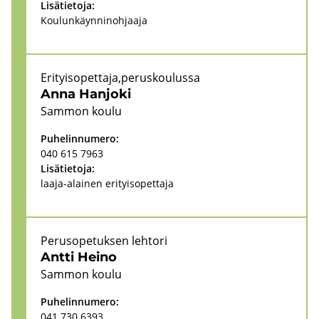
Li­sä­tie­to­ja:
Kou­lun­käyn­ni­noh­jaa­ja
Eri­tyi­so­pet­ta­ja,pe­rus­kou­lus­sa
Anna Han­jo­ki
Sam­mon koulu
Pu­he­lin­nu­me­ro:
040 615 7963
Li­sä­tie­to­ja:
laaja-​alainen eri­tyi­so­pet­ta­ja
Pe­rus­o­pe­tuk­sen leh­to­ri
Antti Heino
Sam­mon koulu
Pu­he­lin­nu­me­ro:
041 730 6393