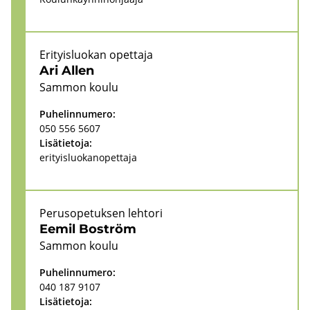
Eri­tyis­luo­kan opet­ta­ja
Ari Allen
Sam­mon koulu
Pu­he­lin­nu­me­ro:
050 556 5607
Li­sä­tie­to­ja:
eri­tyis­luo­kan­opet­ta­ja
Pe­rus­o­pe­tuk­sen leh­to­ri
Eemil Bo­ström
Sam­mon koulu
Pu­he­lin­nu­me­ro:
040 187 9107
Li­sä­tie­to­ja: