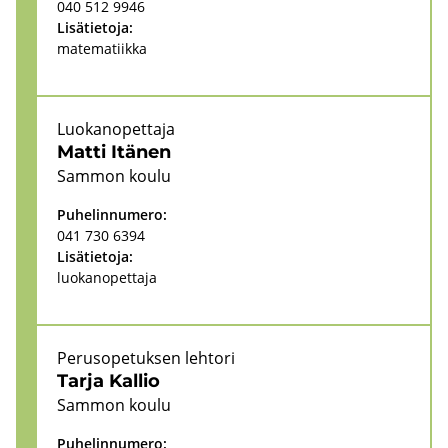
040 512 9946
Li­sä­tie­to­ja:
ma­te­ma­tiik­ka
Luo­kan­opet­ta­ja
Matti Itä­nen
Sam­mon koulu
Pu­he­lin­nu­me­ro:
041 730 6394
Li­sä­tie­to­ja:
luo­kan­opet­ta­ja
Pe­rus­o­pe­tuk­sen leh­to­ri
Tarja Kal­lio
Sam­mon koulu
Pu­he­lin­nu­me­ro: