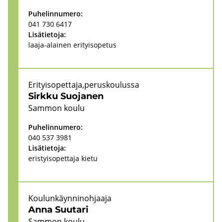
Pu­he­lin­nu­me­ro:
041 730 6417
Li­sä­tie­to­ja:
laaja-​alainen eri­tyi­so­pe­tus
Eri­tyi­so­pet­ta­ja,pe­rus­kou­lus­sa
Sirk­ku Suo­ja­nen
Sam­mon koulu
Pu­he­lin­nu­me­ro:
040 537 3981
Li­sä­tie­to­ja:
eris­tyi­so­pet­ta­ja kietu
Kou­lun­käyn­ni­noh­jaa­ja
Anna Suu­ta­ri
Sam­mon koulu