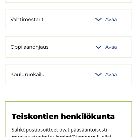
Vah­ti­mes­ta­rit
Avaa
Op­pi­laa­noh­jaus
Avaa
Kou­lu­ruo­kai­lu
Avaa
Teis­kon­tien hen­ki­lö­kun­ta
Sähköpostiosoitteet ovat pääsääntöisesti