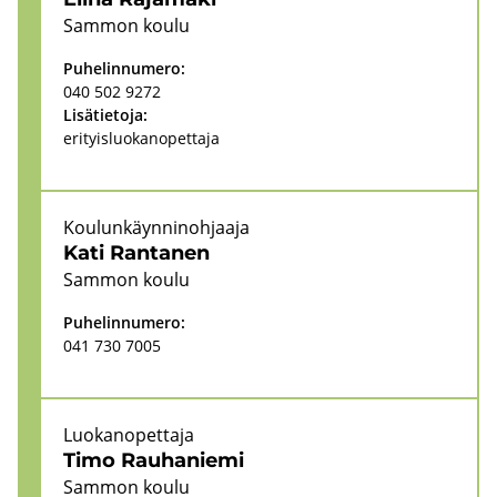
Sam­mon koulu
Pu­he­lin­nu­me­ro:
040 502 9272
Li­sä­tie­to­ja:
eri­tyis­luo­kan­opet­ta­ja
Kou­lun­käyn­ni­noh­jaa­ja
Kati Ran­ta­nen
Sam­mon koulu
Pu­he­lin­nu­me­ro:
041 730 7005
Luo­kan­opet­ta­ja
Timo Rau­ha­nie­mi
Sam­mon koulu