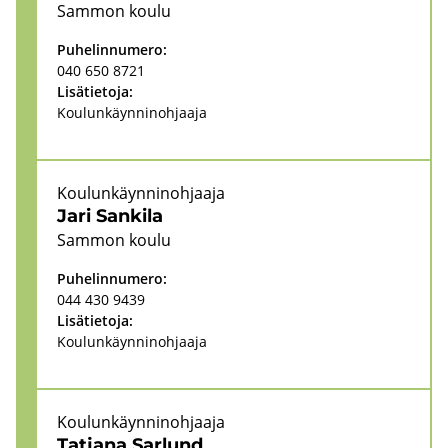
Sam­mon koulu
Pu­he­lin­nu­me­ro:
040 650 8721
Li­sä­tie­to­ja:
Kou­lun­käyn­ni­noh­jaa­ja
Kou­lun­käyn­ni­noh­jaa­ja
Jari San­ki­la
Sam­mon koulu
Pu­he­lin­nu­me­ro:
044 430 9439
Li­sä­tie­to­ja:
Kou­lun­käyn­ni­noh­jaa­ja
Kou­lun­käyn­ni­noh­jaa­ja
Tat­ja­na Sar­lund