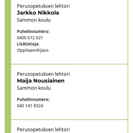
Pe­rus­o­pe­tuk­sen leh­to­ri
Jark­ko Nik­ko­la
Sam­mon koulu
Pu­he­lin­nu­me­ro:
0400 672 621
Li­sä­tie­to­ja:
Op­pi­laa­noh­jaus
Pe­rus­o­pe­tuk­sen leh­to­ri
Maija Nousiai­nen
Sam­mon koulu
Pu­he­lin­nu­me­ro:
040 141 8324
Pe­rus­o­pe­tuk­sen leh­to­ri