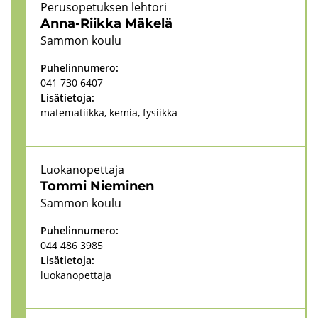
Pe­rus­o­pe­tuk­sen leh­to­ri
Anna-​Riikka Mä­ke­lä
Sam­mon koulu
Pu­he­lin­nu­me­ro:
041 730 6407
Li­sä­tie­to­ja:
ma­te­ma­tiik­ka, kemia, fy­siik­ka
Luo­kan­opet­ta­ja
Tommi Nie­mi­nen
Sam­mon koulu
Pu­he­lin­nu­me­ro:
044 486 3985
Li­sä­tie­to­ja:
luo­kan­opet­ta­ja