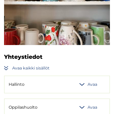
Yh­teys­tie­dot
Avaa kaik­ki si­säl­löt
Hal­lin­to
Avaa
Op­pi­las­huol­to
Avaa