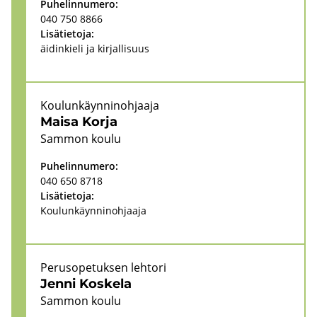
Pu­he­lin­nu­me­ro:
040 750 8866
Li­sä­tie­to­ja:
äi­din­kie­li ja kir­jal­li­suus
Kou­lun­käyn­ni­noh­jaa­ja
Maisa Korja
Sam­mon koulu
Pu­he­lin­nu­me­ro:
040 650 8718
Li­sä­tie­to­ja:
Kou­lun­käyn­ni­noh­jaa­ja
Pe­rus­o­pe­tuk­sen leh­to­ri
Jenni Kos­ke­la
Sam­mon koulu