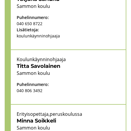
Sam­mon koulu
Pu­he­lin­nu­me­ro:
040 650 8722
Li­sä­tie­to­ja:
kou­lun­käyn­ni­noh­jaa­ja
Kou­lun­käyn­ni­noh­jaa­ja
Titta Sa­vo­lai­nen
Sam­mon koulu
Pu­he­lin­nu­me­ro:
040 806 3492
Eri­tyi­so­pet­ta­ja,pe­rus­kou­lus­sa
Minna Soik­ke­li
Sam­mon koulu