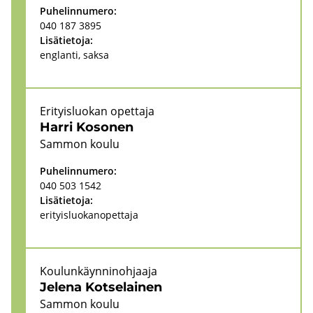
Pu­he­lin­nu­me­ro:
040 187 3895
Li­sä­tie­to­ja:
englan­ti, saksa
Eri­tyis­luo­kan opet­ta­ja
Harri Ko­so­nen
Sam­mon koulu
Pu­he­lin­nu­me­ro:
040 503 1542
Li­sä­tie­to­ja:
eri­tyis­luo­kan­opet­ta­ja
Kou­lun­käyn­ni­noh­jaa­ja
Je­le­na Kot­se­lai­nen
Sam­mon koulu