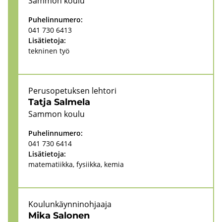
Sam­mon koulu
Pu­he­lin­nu­me­ro:
041 730 6413
Li­sä­tie­to­ja:
tek­ni­nen työ
Pe­rus­o­pe­tuk­sen leh­to­ri
Tatja Sal­me­la
Sam­mon koulu
Pu­he­lin­nu­me­ro:
041 730 6414
Li­sä­tie­to­ja:
ma­te­ma­tiik­ka, fy­siik­ka, kemia
Kou­lun­käyn­ni­noh­jaa­ja
Mika Sa­lo­nen