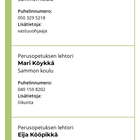
Pu­he­lin­nu­me­ro:
050 329 5218
Li­sä­tie­to­ja:
vas­tuu­oh­jaa­ja
Pe­rus­o­pe­tuk­sen leh­to­ri
Mari Köyk­kä
Sam­mon koulu
Pu­he­lin­nu­me­ro:
040 159 8202
Li­sä­tie­to­ja:
lii­kun­ta
Pe­rus­o­pe­tuk­sen leh­to­ri
Eija Köö­pik­kä