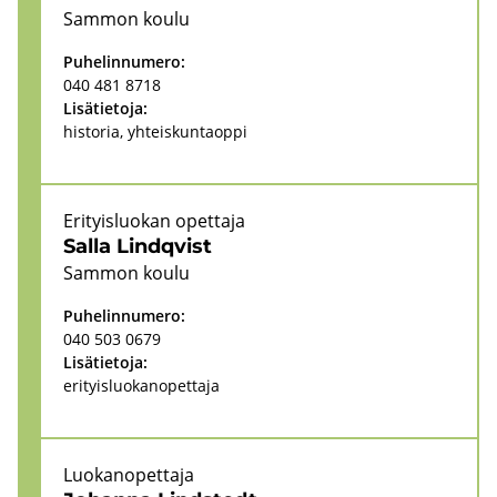
Sam­mon koulu
Pu­he­lin­nu­me­ro:
040 481 8718
Li­sä­tie­to­ja:
his­to­ria, yh­teis­kun­taop­pi
Eri­tyis­luo­kan opet­ta­ja
Salla Lind­qvist
Sam­mon koulu
Pu­he­lin­nu­me­ro:
040 503 0679
Li­sä­tie­to­ja:
eri­tyis­luo­kan­opet­ta­ja
Luo­kan­opet­ta­ja