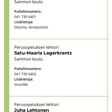
Sam­mon koulu
Pu­he­lin­nu­me­ro:
041 730 6401
Li­sä­tie­to­ja:
lii­kun­ta, ter­veys­tie­to
Pe­rus­o­pe­tuk­sen leh­to­ri
Satu-​Maaria Lagerkrantz
Sam­mon koulu
Pu­he­lin­nu­me­ro:
041 730 6402
Li­sä­tie­to­ja:
musiik­ki
Pe­rus­o­pe­tuk­sen leh­to­ri
Juha Leh­to­nen