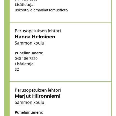
Li­sä­tie­to­ja:
us­kon­to, elä­män­kat­so­mus­tie­to
Pe­rus­o­pe­tuk­sen leh­to­ri
Hanna Hel­mi­nen
Sam­mon koulu
Pu­he­lin­nu­me­ro:
040 186 7220
Li­sä­tie­to­ja:
S2
Pe­rus­o­pe­tuk­sen leh­to­ri
Mar­jut Hii­ron­nie­mi
Sam­mon koulu
Pu­he­lin­nu­me­ro: