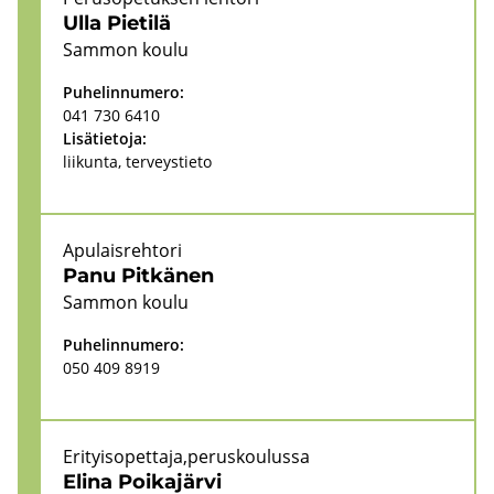
Ulla Pie­ti­lä
Sam­mon koulu
Pu­he­lin­nu­me­ro:
041 730 6410
Li­sä­tie­to­ja:
lii­kun­ta, ter­veys­tie­to
Apu­lais­reh­to­ri
Panu Pit­kä­nen
Sam­mon koulu
Pu­he­lin­nu­me­ro:
050 409 8919
Eri­tyi­so­pet­ta­ja,pe­rus­kou­lus­sa
Elina Poi­ka­jär­vi