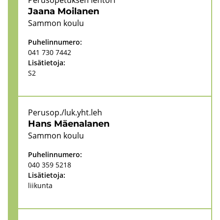
Pe­rus­o­pe­tuk­sen leh­to­ri
Jaana Moi­la­nen
Sam­mon koulu
Pu­he­lin­nu­me­ro:
041 730 7442
Li­sä­tie­to­ja:
S2
Pe­rus­op./luk.yht.leh
Hans Mäe­na­la­nen
Sam­mon koulu
Pu­he­lin­nu­me­ro:
040 359 5218
Li­sä­tie­to­ja:
lii­kun­ta