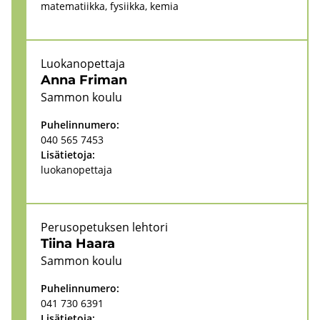
ma­te­ma­tiik­ka, fy­siik­ka, kemia
Luo­kan­opet­ta­ja
Anna Fri­man
Sam­mon koulu
Pu­he­lin­nu­me­ro:
040 565 7453
Li­sä­tie­to­ja:
luo­kan­opet­ta­ja
Pe­rus­o­pe­tuk­sen leh­to­ri
Tiina Haara
Sam­mon koulu
Pu­he­lin­nu­me­ro:
041 730 6391
Li­sä­tie­to­ja: