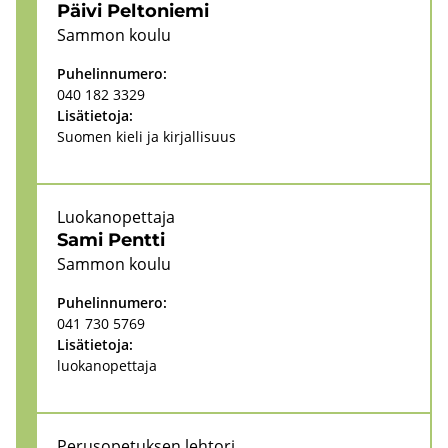
Päivi Pel­to­nie­mi
Sam­mon koulu
Pu­he­lin­nu­me­ro:
040 182 3329
Li­sä­tie­to­ja:
Suo­men kieli ja kir­jal­li­suus
Luo­kan­opet­ta­ja
Sami Pent­ti
Sam­mon koulu
Pu­he­lin­nu­me­ro:
041 730 5769
Li­sä­tie­to­ja:
luo­kan­opet­ta­ja
Pe­rus­o­pe­tuk­sen leh­to­ri