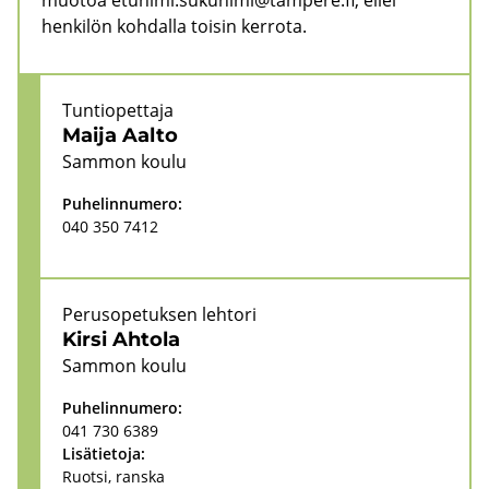
muotoa
etunimi.sukunimi@tampere.fi
, ellei
henkilön kohdalla toisin kerrota.
Tun­tio­pet­ta­ja
Maija Aalto
Sam­mon koulu
Pu­he­lin­nu­me­ro:
040 350 7412
Pe­rus­o­pe­tuk­sen leh­to­ri
Kirsi Ah­to­la
Sam­mon koulu
Pu­he­lin­nu­me­ro:
041 730 6389
Li­sä­tie­to­ja:
Ruot­si, rans­ka