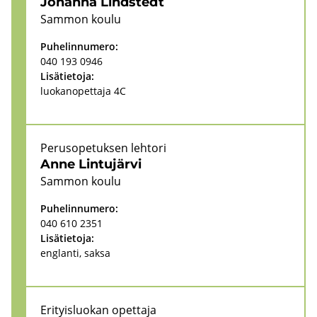
Jo­han­na Linds­tedt
Sam­mon koulu
Pu­he­lin­nu­me­ro:
040 193 0946
Li­sä­tie­to­ja:
luo­kan­opet­ta­ja 4C
Pe­rus­o­pe­tuk­sen leh­to­ri
Anne Lin­tu­jär­vi
Sam­mon koulu
Pu­he­lin­nu­me­ro:
040 610 2351
Li­sä­tie­to­ja:
englan­ti, saksa
Eri­tyis­luo­kan opet­ta­ja