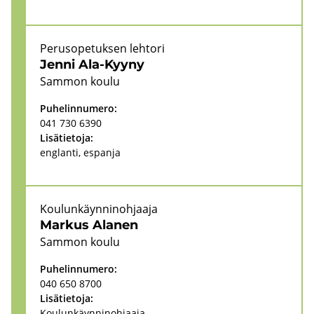
Pe­rus­o­pe­tuk­sen leh­to­ri
Jenni Ala-​Kyyny
Sam­mon koulu
Pu­he­lin­nu­me­ro:
041 730 6390
Li­sä­tie­to­ja:
englan­ti, es­pan­ja
Kou­lun­käyn­ni­noh­jaa­ja
Mar­kus Ala­nen
Sam­mon koulu
Pu­he­lin­nu­me­ro:
040 650 8700
Li­sä­tie­to­ja:
Kou­lun­käyn­ni­noh­jaa­ja