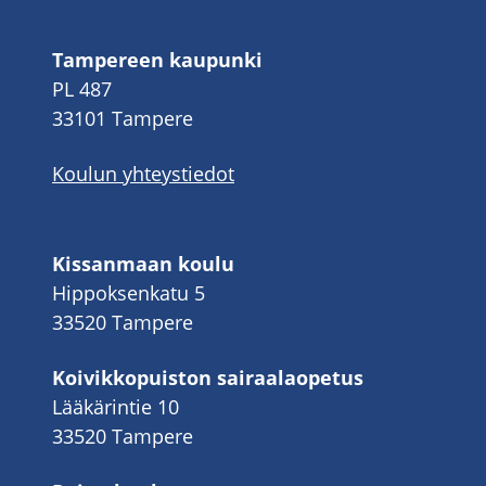
Tampereen kaupunki
PL 487
33101 Tampere
Koulun yhteystiedot
Kissanmaan koulu
Hippoksenkatu 5
33520 Tampere
Koivikkopuiston sairaalaopetus
Lääkärintie 10
33520 Tampere