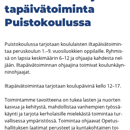
sivuvalikkoon
ta­päi­vä­toi­min­ta
Puis­to­kou­lus­sa
Puis­to­kou­lus­sa tar­jo­taan kou­lu­lais­ten il­ta­päi­vä­toi­min­
taa pe­rus­kou­lun 1.–9. vuo­si­luok­kien op­pi­lail­le. Ryh­mis­
sä on lap­sia kes­ki­mää­rin 6–12 ja oh­jaa­jia kah­des­ta nel­
jään. Il­ta­päi­vä­toi­min­nan oh­jaa­ji­na toi­mi­vat kou­lun­käyn­
ni­noh­jaa­jat.
Il­ta­päi­vä­toi­min­taa tar­jo­taan kou­lu­päi­vi­nä kello 12–17.
Toi­min­tam­me ta­voit­tee­na on tukea las­ten ja nuor­ten
kas­vua ja ke­hi­tys­tä, mah­dol­lis­taa van­hem­pien työs­sä­
käyn­ti ja tar­jo­ta ker­ho­lai­sil­le mie­le­käs­tä toi­min­taa tur­
val­li­ses­sa ym­pä­ris­tös­sä. Toi­min­taa oh­jaa­vat Ope­tus­
hal­li­tuk­sen laa­ti­mat pe­rus­teet ja kun­ta­koh­tai­nen toi­