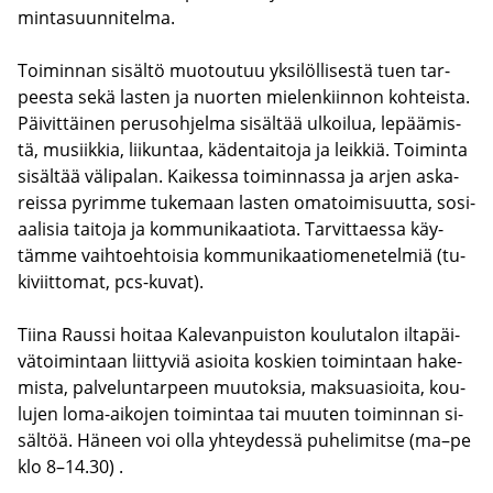
min­ta­suun­ni­tel­ma.
Toi­min­nan si­säl­tö muo­tou­tuu yk­si­löl­li­ses­tä tuen tar­
pees­ta sekä las­ten ja nuor­ten mie­len­kiin­non koh­teis­ta.
Päi­vit­täi­nen pe­rus­oh­jel­ma si­säl­tää ul­koi­lua, le­pää­mis­
tä, musiik­kia, lii­kun­taa, kä­den­tai­to­ja ja leik­kiä. Toi­min­ta
si­säl­tää vä­li­pa­lan. Kai­kes­sa toi­min­nas­sa ja arjen as­ka­
reis­sa py­rim­me tu­ke­maan las­ten oma­toi­mi­suut­ta, so­si­
aa­li­sia tai­to­ja ja kom­mu­ni­kaa­tio­ta. Tar­vit­taes­sa käy­
täm­me vaih­toeh­toi­sia kom­mu­ni­kaa­tio­me­ne­tel­miä (tu­
ki­viit­to­mat, pcs-​kuvat).
Tiina Raus­si hoi­taa Ka­le­van­puis­ton kou­lu­ta­lon il­ta­päi­
vä­toi­min­taan liit­ty­viä asioi­ta kos­kien toi­min­taan ha­ke­
mis­ta, pal­ve­lun­tar­peen muu­tok­sia, mak­su­asioi­ta, kou­
lu­jen loma-​aikojen toi­min­taa tai muu­ten toi­min­nan si­
säl­töä. Hä­neen voi olla yh­tey­des­sä pu­he­li­mit­se (ma–pe
klo 8–14.30) .