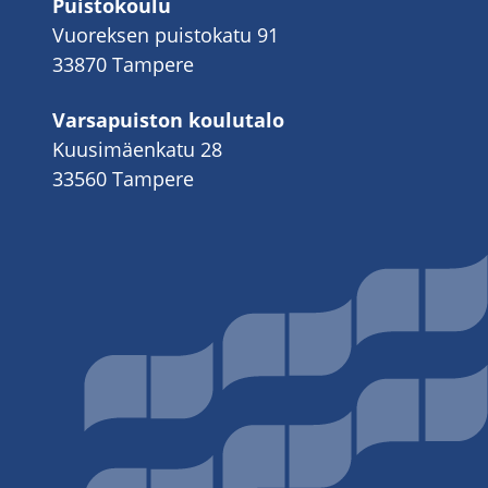
Puistokoulu
Vuoreksen puistokatu 91
33870 Tampere
Varsapuiston koulutalo
Kuusimäenkatu 28
33560 Tampere