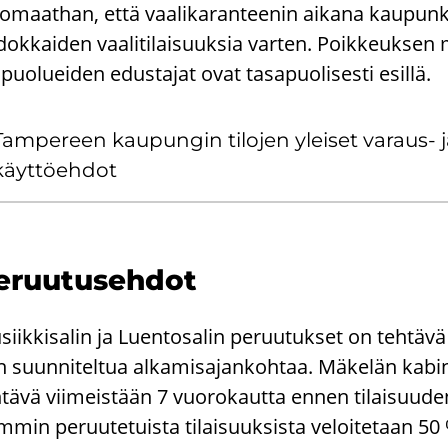
omaathan, että vaalikaranteenin aikana kaupunki 
okkaiden vaalitilaisuuksia varten. Poikkeuksen m
 puolueiden edustajat ovat tasapuolisesti esillä.
Tam­pe­reen kau­pun­gin ti­lo­jen ylei­set varaus-​ 
käyt­tö­eh­dot
e­ruu­tuseh­dot
iik­ki­sa­lin ja Luen­to­sa­lin pe­ruu­tuk­set on teh­tä­v
 suun­ni­tel­tua al­ka­mi­sa­jan­koh­taa. Mä­ke­län ka­bi­
­tä­vä vii­meis­tään 7 vuo­ro­kaut­ta ennen ti­lai­suu­de
­min pe­ruu­te­tuis­ta ti­lai­suuk­sis­ta ve­loi­te­taan 50 