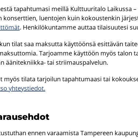
­jes­tä ta­pah­tu­ma­si meil­lä Kult­tuu­ri­ta­lo Lai­kus­sa 
n kon­sert­tien, luen­to­jen kuin ko­kous­ten­kin jär­jes
t­tö­mät
. Hen­ki­lö­kun­tam­me aut­taa ti­lai­suu­te­si su
­kun tilat saa mak­sut­ta käyt­töön­sä esit­tä­vän tai­te
mak­sut­to­mia. Tar­joam­me käyt­töön myös talon tar
 äänitekniikka-​ tai strii­maus­pal­ve­lun.
t myös ti­la­ta tar­joi­lun ta­pah­tu­maa­si tai ko­kouk­se
so yh­teys­tie­dot.
a­rauseh­dot
tustuthan ennen varaamista Tampereen kaupungin t