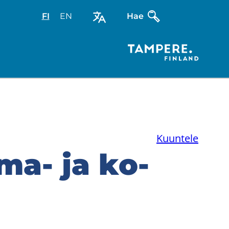
FI
Valitse
EN
Select
Hae
sivuston
site
kieli:
language:
suomi
English
Kuuntele
a-​ ja ko­