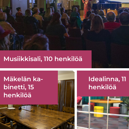
Musiik­ki­sa­li, 110 hen­ki­löä
kki
Mä­ke­län ka­
Idea­lin­na, 11
oiselle
bi­net­ti, 15
hen­ki­löä
ulle
hen­ki­löä