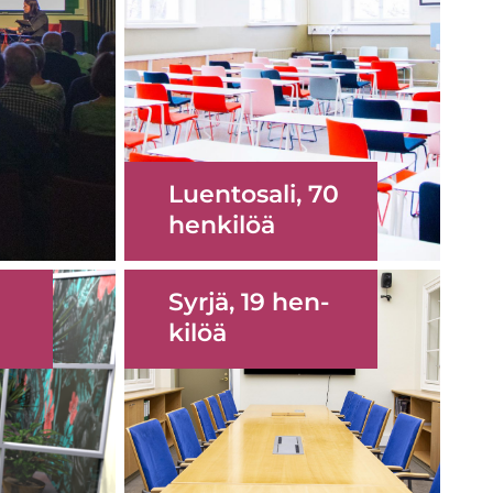
Luen­to­sa­li, 70
hen­ki­löä
Linkki
Syrjä, 19 hen­
ulkoiselle
ki­löä
sivulle