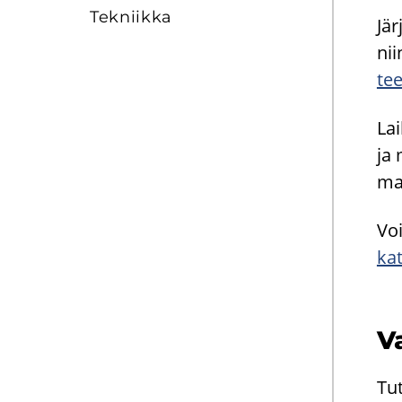
Tek­niik­ka
Jär
nii
tee
Lai
ja 
man
Voi
kat
V
Tu