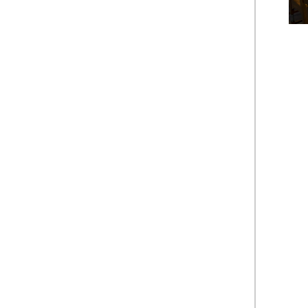
Lin
ulk
siv