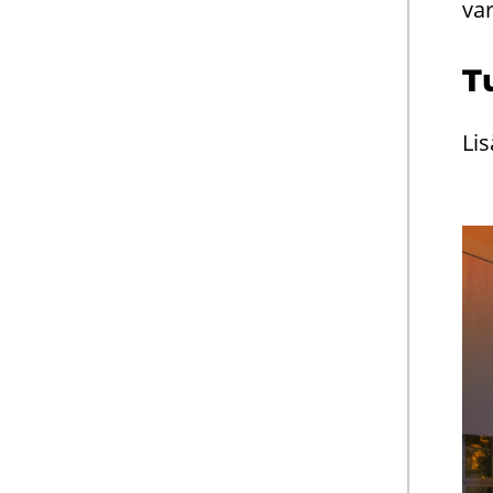
va­
Tu
Li­