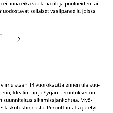
ei anna eikä vuokraa tiloja puolueiden tai
uodostavat sellaiset vaalipaneelit, joissa
ja
ä vii­meis­tään 14 vuo­ro­kaut­ta ennen ti­lai­suu­
ne­tin, Idea­lin­nan ja Syr­jän pe­ruu­tuk­set on
n suun­ni­tel­tua al­ka­mi­sa­jan­koh­taa. Myö­
% las­ku­tus­hin­nas­ta. Pe­ruut­ta­mat­ta jä­te­tyt