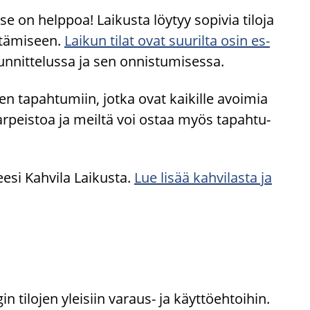
– se on help­poa! Lai­kus­ta löy­tyy so­pi­via ti­lo­ja
­tä­mi­seen.
Lai­kun tilat ovat suu­ril­ta osin es­
un­nit­te­lus­sa ja sen on­nis­tu­mi­ses­sa.
en ta­pah­tu­miin, jotka ovat kai­kil­le avoi­mia
­peis­toa ja meil­tä voi ostaa myös ta­pah­tu­
e­si Kah­vi­la Lai­kus­ta.
Lue lisää kah­vi­las­ta ja
ilojen yleisiin varaus- ja käyttöehtoihin.