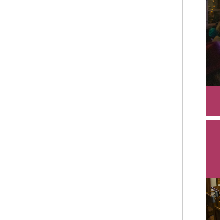
Lin
ulk
siv