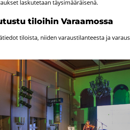
rauk­set las­ku­te­taan täy­si­mää­räi­se­nä.
­tus­tu ti­loi­hin Va­raa­mos­sa
sä­tie­dot ti­lois­ta, nii­den va­raus­ti­lan­tees­ta ja va