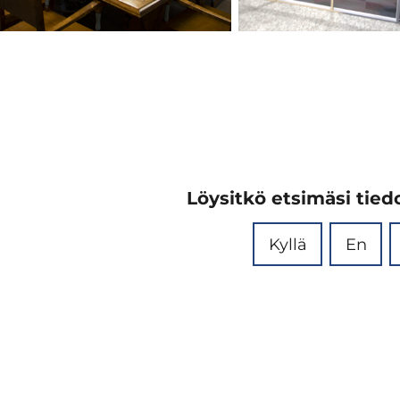
kki
Linkki
oiselle
ulkoiselle
ulle
sivulle
Löysitkö etsimäsi tiedo
Kyllä
En