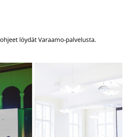
­raus­oh­jeet löy­dät Varaamo-​palvelusta.