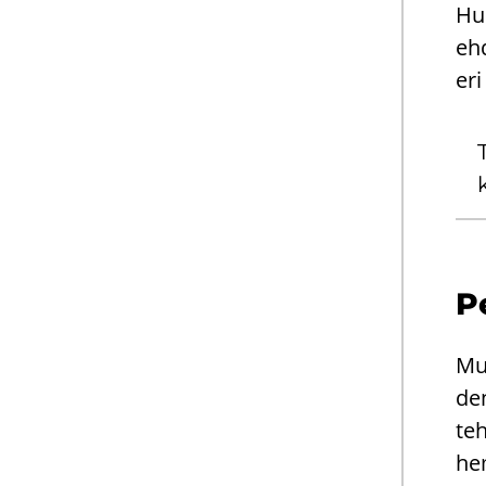
Hu
ehd
eri
P
Mus
den
teh
hem