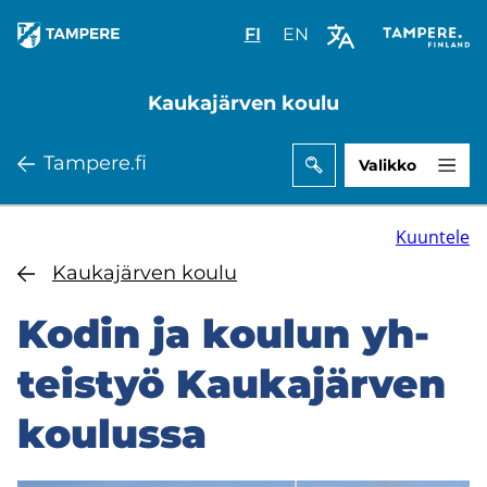
Hyppää
FI
Valitse
EN
Select
pääsisältöön
sivuston
site
kieli:
language:
Kaukajärven koulu
suomi
English
Tam­pe­re.fi
Valikko
Kuuntele
Kau­ka­jär­ven koulu
Kodin ja kou­lun yh­
teis­työ Kau­ka­jär­ven
kou­lus­sa