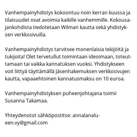
Van­hem­pai­nyh­dis­tys ko­koon­tuu noin ker­ran kuus­sa ja
ti­lai­suu­det ovat avoi­mia kai­kil­le van­hem­mil­le. Ko­kousa­
jan­koh­dis­ta tie­do­te­taan Wilman kaut­ta sekä yh­dis­tyk­
sen verk­ko­si­vuil­la.
Van­hem­pai­nyh­dis­tys tar­vit­see mo­nen­lai­sia te­ki­jöi­tä ja
tu­ki­joi­ta! Olet ter­ve­tul­lut toi­min­taan ideoi­maan, to­teut­
ta­maan tai vaik­ka kan­na­tuk­sen vuok­si. Yh­dis­tyk­seen
voit liit­tyä täyt­tä­mäl­lä jä­sen­ha­ke­muk­sen verk­ko­si­vu­jen
kaut­ta, va­paa­eh­toi­nen kan­na­tus­mak­su on 10 euroa.
Van­hem­pai­nyh­dis­tyk­sen pu­heen­joh­ta­ja­na toi­mii
Susan­na Ta­ka­maa.
Yh­tey­de­no­tot säh­kö­pos­tit­se:
an­na­la­na­lu­
een.vy@gmail.com