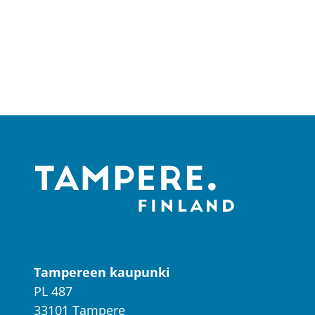
Tampereen kaupunki
PL 487
33101 Tampere