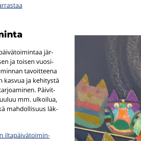
r­ras­taa
­min­ta
­päi­vä­toi­min­taa jär­
sen ja toi­sen vuo­si­
i­min­nan ta­voit­tee­na
n kas­vua ja ke­hi­tys­tä
ar­joa­mi­nen. Päi­vit­
uu­luu mm. ul­koi­lua,
kä mah­dol­li­suus läk­
 il­ta­päi­vä­toi­min­