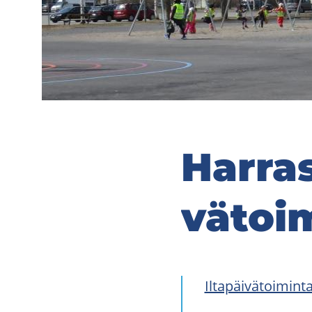
Har­ras
vä­toi­
Il­ta­päi­vä­toi­min­t