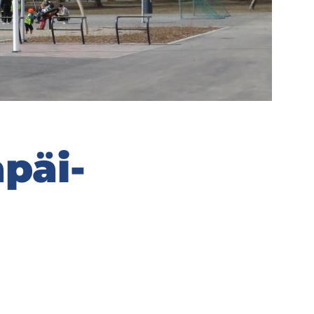
­päi­