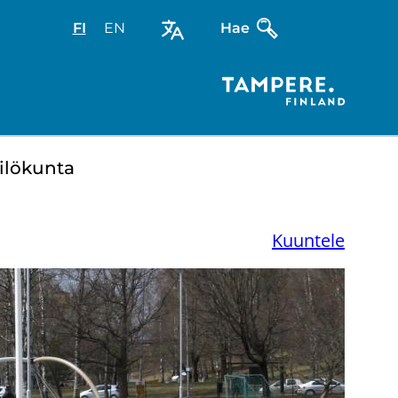
FI
Valitse
EN
Select
Hae
sivuston
site
kieli:
language:
suomi
English
­lö­kun­ta
Kuuntele