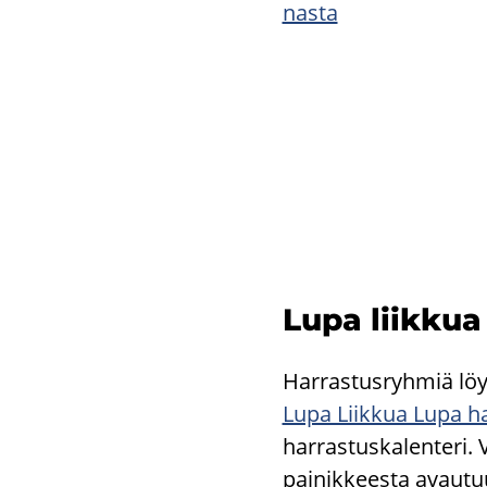
nas­ta
Lupa liik­kua 
Har­ras­tus­ryh­miä löy­t
Lupa Liik­kua Lupa ha
harrastuskalenteri. Va­l
pai­nik­kees­ta avau­tu