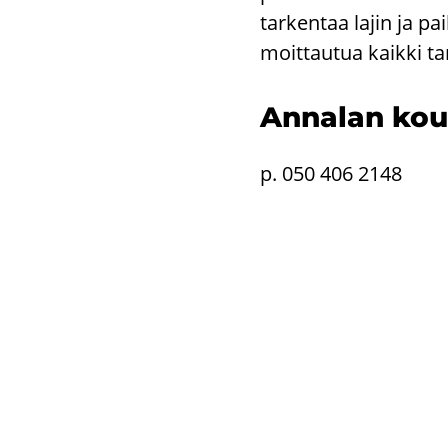
tar­ken­taa lajin ja pai
moit­tau­tua kaik­ki tam­
An­na­lan kou­
p. 050 406 2148