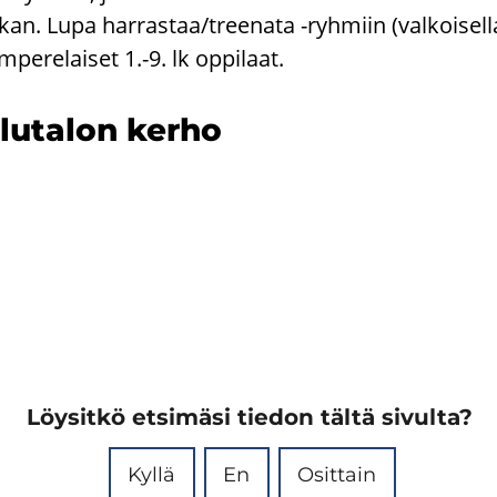
­kan. Lupa har­ras­taa/tree­na­ta -​ryhmiin (val­koi­sel­la 
pe­re­lai­set 1.-9. lk op­pi­laat.
lu­ta­lon kerho
Löysitkö etsimäsi tiedon tältä sivulta?
Kyllä
En
Osittain