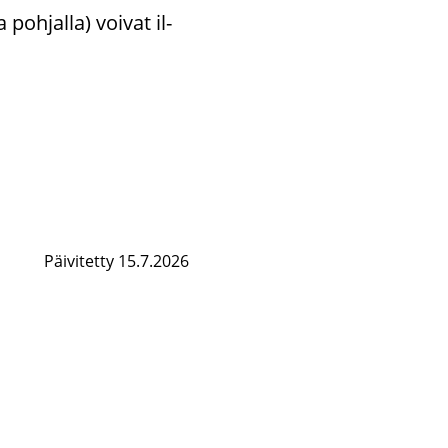
poh­jal­la) voi­vat il­
Päivitetty 15.7.2026