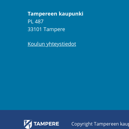
Tampereen kaupunki
PL 487
33101 Tampere
Koulun yhteystiedot
Co­py­right Tam­pe­reen kau­