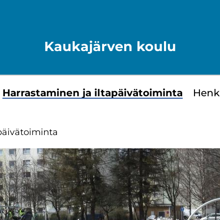
Kaukajärven koulu
Har­ras­ta­mi­nen ja il­ta­päi­vä­toi­min­ta
Hen­ki
päi­vä­toi­min­ta