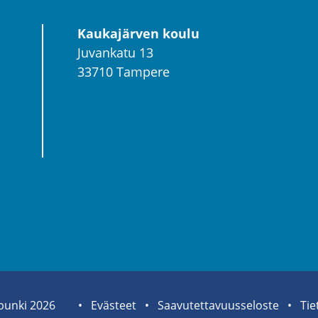
Kaukajärven koulu
Juvankatu 13
33710 Tampere
pun­ki 2026
Sivuston
Eväs­teet
Saa­vu­tet­ta­vuus­se­los­te
Tie­