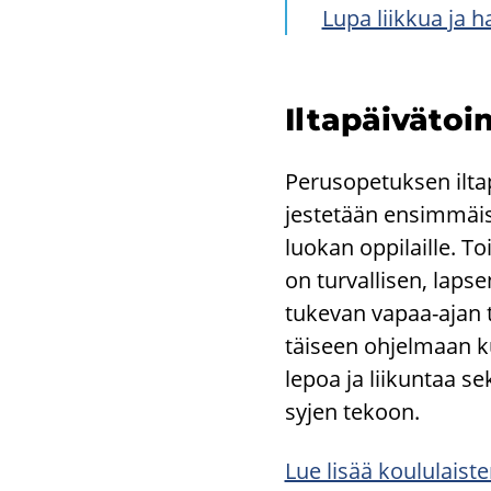
Lupa liik­kua ja ha
Il­ta­päi­vä­toi
Pe­rus­o­pe­tuk­sen il­ta
jes­te­tään en­sim­mäi­
luo­kan op­pi­lail­le. To
on tur­val­li­sen, lap­se
tu­ke­van vapaa-​ajan t
täi­seen oh­jel­maan k
lepoa ja lii­kun­taa se
sy­jen te­koon.
Lue lisää kou­lu­lais­ten