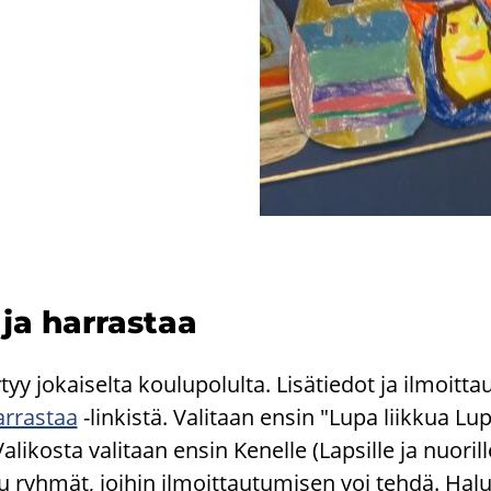
ja har­ras­taa
yy jo­kai­sel­ta kou­lu­po­lul­ta. Li­sä­tie­dot ja il­moit­t
r­ras­taa
-​linkistä. Va­li­taan ensin "Lupa liik­kua Lup
i­kos­ta va­li­taan ensin Ke­nel­le (Lap­sil­le ja nuo­ril­
u ryh­mät, joi­hin il­moit­tau­tu­mi­sen voi tehdä. Ha­