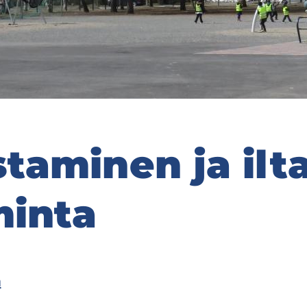
­ta­mi­nen ja il­ta
min­ta
a