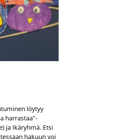
au­tu­mi­nen löy­tyy
a har­ras­taa"-​
le) ja Ikä­ryh­mä. Etsi
lu­tes­saan ha­kuun voi