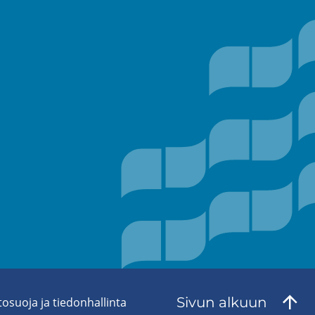
Sivun al­kuun
to­suo­ja ja tie­don­hal­lin­ta