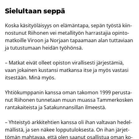
Sie­lul­taan seppä
Koska kä­si­työ­läi­syys on elä­män­ta­pa, sepän työs­tä kiin­
nos­tu­nut Rii­ho­nen vei me­tal­li­työn har­ras­ta­jia opin­to­
mat­koil­le Vi­roon ja Nor­jaan ta­paa­maan alan tut­ta­vi­aan
ja tu­tus­tu­maan hei­dän työ­hön­sä.
– Mat­kat eivät ol­leet opis­ton vi­ral­li­ses­ti jär­jes­tä­miä,
vaan jo­kai­nen kus­tan­si mat­kan­sa itse ja myös vas­ta­si
it­ses­tään. Minä myös.
Yh­tiö­kump­pa­nin kans­sa oman ta­ko­mon 1999 pe­rus­ta­
nut Rii­ho­nen tun­ne­taan muun muas­sa Tam­mer­kos­ken
ran­ta­kai­teis­ta ja Sa­ta­kun­nan­sil­lan il­mees­tä.
– Yh­teis­työ ark­ki­teh­tien kans­sa oli ihan val­ta­van he­del­
mäl­lis­tä, ja sen näkee lop­pu­tu­lok­ses­ta. On ihan jär­jet­
tö­män mah­ta­vaa, että olen saa­nut osal­lis­tua oman ko­