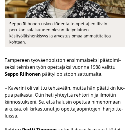
Seppo Riihonen uskoo kädentaito-opettajien tiiviin
porukan salaisuuden olevan tietynlainen
käsityöläishenkisyys ja arvostus omaa ammattitaitoa
kohtaan.
Tam­pe­reen työ­väen­opis­ton en­sim­mäi­sek­si pää­toi­mi­
sek­si tek­ni­sen työn opet­ta­jak­si vuon­na 1988 va­lit­tu
Seppo Rii­ho­nen
pää­tyi opis­toon sat­tu­mal­ta.
– Ka­ve­ri­ni oli va­lit­tu teh­tä­vään, mutta hän päät­ti­kin luo­
pua pai­kas­ta. Otin heti yh­teyt­tä reh­to­riin ja il­moi­tin
kiin­nos­tuk­se­ni. Se, että ha­lusin opet­taa ni­me­no­maan
ai­kui­sia, oli kir­kas­tu­nut jo opet­ta­jao­pin­to­je­ni har­joit­te­
luis­sa.
Reh­to­ri
Pert­ti Ti­mo­nen
antoi Rii­ho­sel­le va­paat kädet