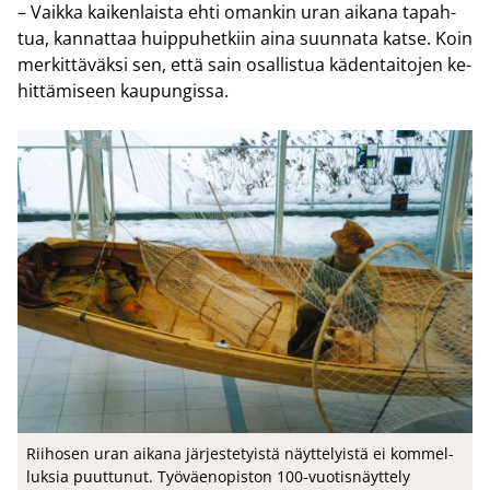
– Vaik­ka kai­ken­lais­ta ehti oman­kin uran ai­ka­na ta­pah­
tua, kan­nat­taa huip­pu­het­kiin aina suun­na­ta katse. Koin
mer­kit­tä­väk­si sen, että sain osal­lis­tua kä­den­tai­to­jen ke­
hit­tä­mi­seen kau­pun­gis­sa.
Rii­ho­sen uran ai­ka­na jär­jes­te­tyis­tä näyt­te­lyis­tä ei kom­mel­
luk­sia puut­tu­nut. Työ­väen­opis­ton 100-​vuotisnäyttely