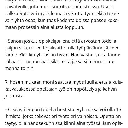
päi­vä­työl­le, jota moni suo­rit­taa toi­mis­tois­sa. Usein
palk­ka­työ­tä voi myös lei­ma­ta se, että työn­te­ki­jä tekee
vain yhtä osaa, kun taas kä­den­tai­dois­sa pää­see ko­ke­
maan pro­ses­sin aina alus­ta lop­puun.
– Sa­noin jos­kus opis­ke­li­joil­le­ni, että ar­vos­tan to­del­la
pal­jon sitä, miten te jak­sat­te tulla työ­päi­vän­ne jäl­keen
tänne. Yksi ki­teyt­ti asian hyvin. Hän vas­ta­si, että tänne
tul­laan ni­me­no­maan siksi, että jak­sai­si mennä huo­
men­na töi­hin.
Rii­ho­sen mu­kaan moni saat­taa myös luul­la, että ai­kuis­
kas­va­tuk­ses­sa opet­ta­jan työ on hö­pöt­te­lyä ja kah­vin
juo­mis­ta.
– Oi­keas­ti työ on to­del­la hek­tis­tä. Ryh­mäs­sä voi olla 15
ih­mis­tä, jotka te­ke­vät eri työtä eri vai­heis­sa. Opet­ta­jan
täy­tyy olla na­no­se­kun­nis­sa kiin­ni aina työs­sä, kun opis­