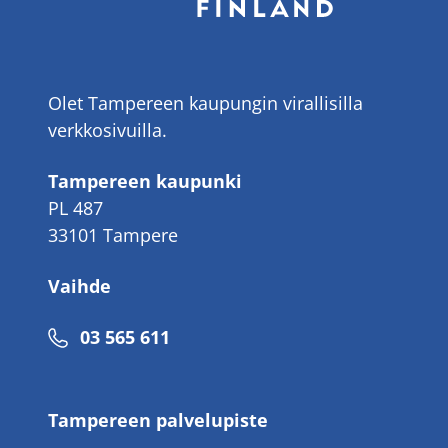
Olet Tampereen kaupungin virallisilla
verkkosivuilla.
Tampereen kaupunki
PL 487
33101 Tampere
Vaihde
Puhelinnumero
03 565 611
Tampereen palvelupiste