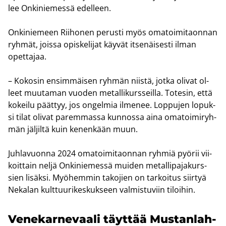
lee On­ki­nie­mes­sä edel­leen.
On­ki­nie­meen Rii­ho­nen pe­rus­ti myös oma­toi­mi­taon­nan
ryh­mät, jois­sa opis­ke­li­jat käy­vät it­se­näi­ses­ti ilman
opet­ta­jaa.
– Ko­ko­sin en­sim­mäi­sen ryh­män niis­tä, jotka oli­vat ol­
leet muu­ta­man vuo­den me­tal­li­kurs­seil­la. To­te­sin, että
ko­kei­lu päät­tyy, jos on­gel­mia il­me­nee. Lop­pu­jen lo­puk­
si tilat oli­vat pa­rem­mas­sa kun­nos­sa aina oma­toi­mi­ryh­
män jäl­jil­tä kuin ke­nen­kään muun.
Juh­la­vuon­na 2024 oma­toi­mi­taon­nan ryh­miä pyö­rii vii­
koit­tain neljä On­ki­nie­mes­sä mui­den me­tal­li­pa­ja­kurs­
sien li­säk­si. Myö­hem­min ta­ko­jien on tar­koi­tus siir­tyä
Ne­ka­lan kult­tuu­ri­kes­kuk­seen val­mis­tu­viin ti­loi­hin.
Ve­ne­kar­ne­vaa­li täyt­tää Mus­tan­lah­