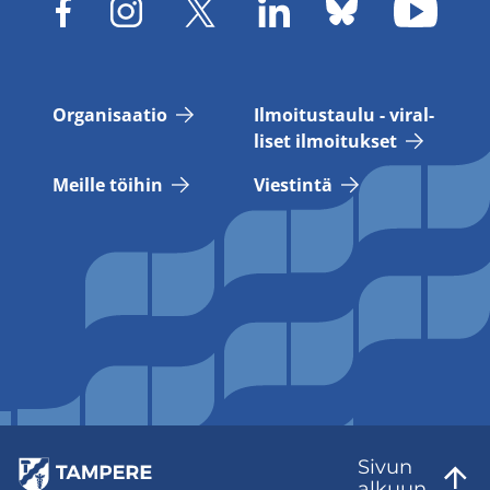
Or­ga­ni­saa­tio
Il­moi­tus­tau­lu - vi­ral­
li­set il­moi­tuk­set
Meil­le töi­hin
Vies­tin­tä
Sivun
al­kuun