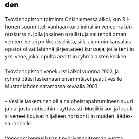
den
Työ­väen­opis­ton toi­min­ta On­ki­nie­mes­sä alkoi, kun Rii­
ho­nen suun­nit­te­li van­haan tur­bii­ni­hal­liin ve­neen­ra­ken­
nus­kurs­sin, jolla jo­kai­nen osal­lis­tu­ja sai tehdä oman
ve­neen. Se oli poik­keuk­sel­lis­ta, sillä ai­em­min kan­sa­lais­
opis­tot oli­vat lä­hin­nä jär­jes­tä­neet kurs­se­ja, joil­la teh­tiin
yksi vene, joka lo­pul­ta ar­vot­tiin ryh­mä­läis­ten kes­ken.
Työ­väen­opis­ton ve­ne­kurs­si alkoi vuon­na 2002, ja
ryhmä pääsi las­ke­maan en­sim­mäi­set paa­tit ve­sil­le
Mus­tan­lah­den sa­ta­mas­sa ke­vääl­lä 2003.
– Ve­sil­le las­ke­mi­nen oli aina oheis­ta­pah­tu­mi­neen suuri
juhla, josta uu­ti­soi­tiin näyt­tä­väs­ti. Musiik­ki soi, ja lo­puk­
si ve­neet li­pui­vat hil­jal­leen ho­ri­sont­tiin mui­den jää­des­
sä ran­nal­le.
Ve­neen­ra­ken­nus­kurs­sit pyö­ri­vät seit­se­män vuot­ta,