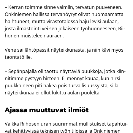
– Ker­ran toim­me sinne val­miin, ter­va­tun puu­ve­neen.
On­ki­nie­men hal­lis­sa ter­va­höy­ryt oli­vat huo­maa­mat­ta
haih­tu­neet, mutta vi­ras­to­ta­los­sa haju le­vi­si au­laan,
josta il­mas­toin­ti vei sen jo­kai­seen työ­huo­nee­seen, Rii­
ho­nen muis­te­lee nau­raen.
Vene sai läh­tö­pas­sit näy­teik­ku­nas­ta, ja niin kävi myös
taon­ta­töil­le.
– Se­pän­pa­jal­la oli taot­tu näyt­tä­viä puuk­ko­ja, jotka kiin­
ni­tim­me pys­tyyn hir­teen. Ei men­nyt kauaa, kun hirsi
puuk­koi­neen piti hakea pois tur­val­li­suus­syis­tä, sillä
näy­teik­ku­naa ei ollut lu­kit­tu aulan puo­lel­ta.
Ajas­sa muut­tu­vat il­miöt
Vaik­ka Rii­ho­sen uran suu­rim­mat mul­lis­tuk­set ta­pah­tui­
vat ke­hit­ty­vis­sä tek­ni­sen työn ti­lois­sa ja On­ki­nie­men