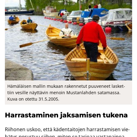
Hä­mä­läi­sen mal­lin mu­kaan ra­ken­ne­tut puu­ve­neet las­ket­
tiin ve­sil­le näyt­tä­vin me­noin Mus­tan­lah­den sa­ta­mas­sa.
Kuva on otet­tu 31.5.2005.
Har­ras­ta­mi­nen jak­sa­mi­sen tu­ke­na
Rii­ho­nen uskoo, että kä­den­tai­to­jen har­ras­ta­mi­sen vie­
hä­tys pe­rus­tuu sii­hen, miten se tar­jo­aa vas­ta­pai­noa