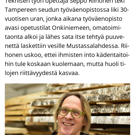
Tek­ni­sen työn opet­ta­ja Seppo Rii­ho­nen teki
Tam­pe­reen seu­dun työ­väen­opis­tos­sa liki 30-​
vuotisen uran, jonka ai­ka­na työ­väen­opis­to
avasi ope­tus­ti­lat On­ki­nie­meen, oma­toi­mi­
taon­ta alkoi ja lähes sata itse teh­tyä puu­ve­
net­tä las­ket­tiin ve­sil­le Mus­tas­sa­lah­des­sa. Rii­
ho­nen uskoo, ettei ih­mis­ten into kä­den­tai­toi­
hin tule kos­kaan kuo­le­maan, mutta huoli ti­
lo­jen riit­tä­vyy­des­tä kas­vaa.