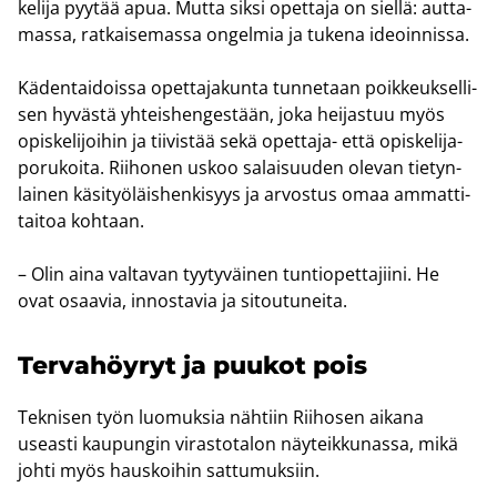
ke­li­ja pyy­tää apua. Mutta siksi opet­ta­ja on siel­lä: aut­ta­
mas­sa, rat­kai­se­mas­sa on­gel­mia ja tu­ke­na ideoin­nis­sa.
Kä­den­tai­dois­sa opet­ta­ja­kun­ta tun­ne­taan poik­keuk­sel­li­
sen hy­väs­tä yh­teis­hen­ges­tään, joka hei­jas­tuu myös
opis­ke­li­joi­hin ja tii­vis­tää sekä opettaja-​ että opis­ke­li­ja­
po­ru­koi­ta. Rii­ho­nen uskoo sa­lai­suu­den ole­van tie­tyn­
lai­nen kä­si­työ­läis­hen­ki­syys ja ar­vos­tus omaa am­mat­ti­
tai­toa koh­taan.
– Olin aina val­ta­van tyy­ty­väi­nen tun­tio­pet­ta­jii­ni. He
ovat osaa­via, in­nos­ta­via ja si­tou­tu­nei­ta.
Ter­va­höy­ryt ja puu­kot pois
Tek­ni­sen työn luo­muk­sia näh­tiin Rii­ho­sen ai­ka­na
useas­ti kau­pun­gin vi­ras­to­ta­lon näy­teik­ku­nas­sa, mikä
johti myös haus­koi­hin sat­tu­muk­siin.