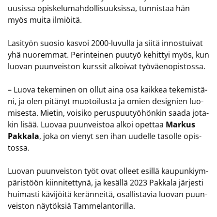
uusis­sa opis­ke­lu­mah­dol­li­suuk­sis­sa, tun­nis­taa hän
myös muita il­miöi­tä.
La­si­työn suo­sio kas­voi 2000-​luvulla ja siitä in­nos­tui­vat
yhä nuo­rem­mat. Pe­rin­tei­nen puu­työ ke­hit­tyi myös, kun
luo­van puun­veis­ton kurs­sit al­koi­vat työ­väen­opis­tos­sa.
– Luova te­ke­mi­nen on ollut aina osa kaik­kea te­ke­mis­tä­
ni, ja olen pi­tä­nyt muo­toi­lus­ta ja omien de­sig­nien luo­
mi­ses­ta. Mie­tin, voi­si­ko pe­rus­puu­työ­hön­kin saada jo­ta­
kin lisää. Luo­vaa puun­veis­toa alkoi opet­taa
Mar­kus
Pak­ka­la
, joka on vie­nyt sen ihan uu­del­le ta­sol­le opis­
tos­sa.
Luo­van puun­veis­ton työt ovat ol­leet esil­lä kau­pun­kiym­
pä­ris­töön kiin­ni­tet­ty­nä, ja ke­säl­lä 2023 Pak­ka­la jär­jes­ti
hui­mas­ti kä­vi­jöi­tä ke­rän­nei­tä, osal­lis­ta­via luo­van puun­
veis­ton näy­tök­siä Tam­me­lan­to­ril­la.