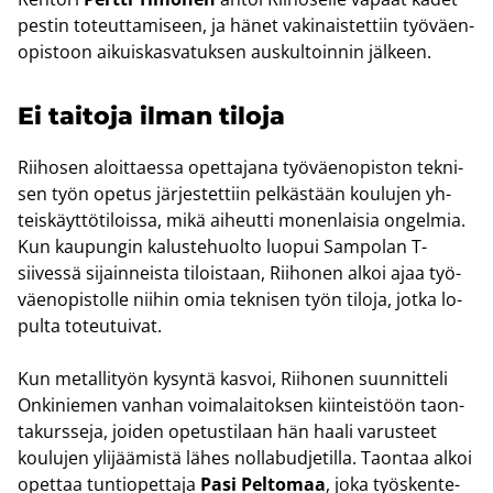
pes­tin to­teut­ta­mi­seen, ja hänet va­ki­nais­tet­tiin työ­väen­
opis­toon ai­kuis­kas­va­tuk­sen aus­kul­toin­nin jäl­keen.
Ei tai­to­ja ilman ti­lo­ja
Rii­ho­sen aloit­taes­sa opet­ta­ja­na työ­väen­opis­ton tek­ni­
sen työn ope­tus jär­jes­tet­tiin pel­käs­tään kou­lu­jen yh­
teis­käyt­tö­ti­lois­sa, mikä ai­heut­ti mo­nen­lai­sia on­gel­mia.
Kun kau­pun­gin ka­lus­te­huol­to luo­pui Sam­po­lan T-​
siivessä si­jain­neis­ta ti­lois­taan, Rii­ho­nen alkoi ajaa työ­
väen­opis­tol­le nii­hin omia tek­ni­sen työn ti­lo­ja, jotka lo­
pul­ta to­teu­tui­vat.
Kun me­tal­li­työn ky­syn­tä kas­voi, Rii­ho­nen suun­nit­te­li
On­ki­nie­men van­han voi­ma­lai­tok­sen kiin­teis­töön taon­
ta­kurs­se­ja, joi­den ope­tus­ti­laan hän haali va­rus­teet
kou­lu­jen yli­jää­mis­tä lähes nol­la­bud­je­til­la. Taon­taa alkoi
opet­taa tun­tio­pet­ta­ja
Pasi Pel­to­maa
, joka työs­ken­te­