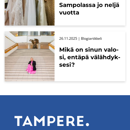
Sam­po­las­sa jo neljä
vuot­ta
26.11.2025
| Blo­giar­tik­ke­li
Mikä on sinun va­lo­
si, en­tä­pä vä­läh­dyk­
se­si?