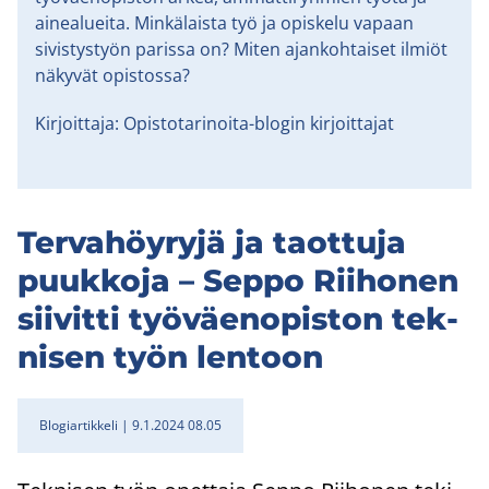
ainealueita. Minkälaista työ ja opiskelu vapaan
sivistystyön parissa on? Miten ajankohtaiset ilmiöt
näkyvät opistossa?
Kirjoittaja: Opistotarinoita-blogin kirjoittajat
Ter­va­höy­ry­jä ja taot­tu­ja
puuk­ko­ja – Seppo Rii­ho­nen
sii­vit­ti työ­väen­opis­ton tek­
ni­sen työn len­toon
Blogiartikkeli
9.1.2024 08.05