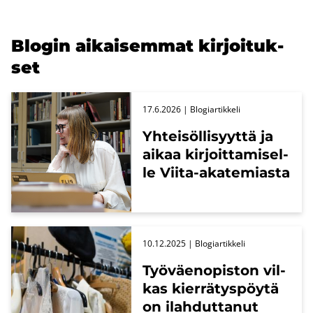
Blo­gin ai­kai­sem­mat kir­joi­tuk­
set
17.6.2026
| Blo­giar­tik­ke­li
Yh­tei­söl­li­syyt­tä ja
aikaa kir­joit­ta­mi­sel­
le Viita-​akatemiasta
10.12.2025
| Blo­giar­tik­ke­li
Työ­väen­opis­ton vil­
kas kier­rä­tys­pöy­tä
on ilah­dut­ta­nut