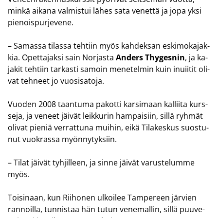
minkä ai­ka­na val­mis­tui lähes sata ve­net­tä ja jopa yksi
pie­nois­pur­je­ve­ne.
– Sa­mas­sa ti­las­sa teh­tiin myös kah­dek­san es­ki­mo­ka­jak­
kia. Opet­ta­jak­si sain Nor­jas­ta
An­ders Thy­ges­nin
, ja ka­
ja­kit teh­tiin tar­kas­ti sa­moin me­ne­tel­min kuin inuii­tit oli­
vat teh­neet jo vuo­si­sa­to­ja.
Vuo­den 2008 taan­tu­ma pa­kot­ti kar­si­maan kal­lii­ta kurs­
se­ja, ja ve­neet jäi­vät leik­ku­rin ham­pai­siin, sillä ryh­mät
oli­vat pie­niä ver­rat­tu­na mui­hin, eikä Ti­la­kes­kus suos­tu­
nut vuo­kras­sa myön­ny­tyk­siin.
– Tilat jäi­vät tyh­jil­leen, ja sinne jäi­vät va­rus­te­lum­me
myös.
Toi­si­naan, kun Rii­ho­nen ul­koi­lee Tam­pe­reen jär­vien
ran­noil­la, tun­nis­taa hän tutun ve­ne­mal­lin, sillä puu­ve­