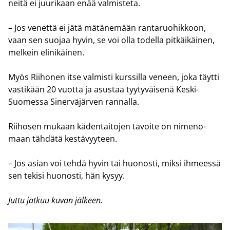
nei­tä ei juu­ri­kaan enää val­mis­te­ta.
– Jos ve­net­tä ei jätä mä­tä­ne­mään ran­ta­ruo­hik­koon,
vaan sen suo­jaa hyvin, se voi olla to­del­la pit­käi­käi­nen,
mel­kein eli­ni­käi­nen.
Myös Rii­ho­nen itse val­mis­ti kurs­sil­la ve­neen, joka täyt­ti
vas­ti­kään 20 vuot­ta ja asus­taa tyy­ty­väi­se­nä Keski-​
Suomessa Si­ner­vä­jär­ven ran­nal­la.
Rii­ho­sen mu­kaan kä­den­tai­to­jen ta­voi­te on ni­me­no­
maan täh­dä­tä kes­tä­vyy­teen.
– Jos asian voi tehdä hyvin tai huo­nos­ti, miksi ih­mees­sä
sen te­ki­si huo­nos­ti, hän kysyy.
Juttu jat­kuu kuvan jäl­keen.