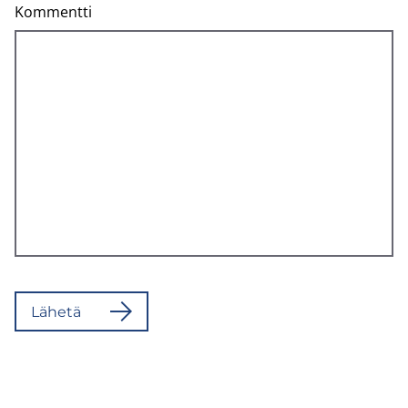
Kommentti
Lä­he­tä