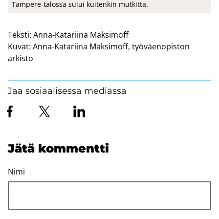
Tampere-​talossa sujui kui­ten­kin mut­kit­ta.
Teksti:
Anna-Katariina Maksimoff
Kuvat:
Anna-Katariina Maksimoff, työväenopiston
arkisto
Jaa sosiaalisessa mediassa
Jätä kom­ment­ti
Nimi