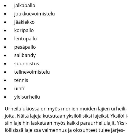
jal­ka­pal­lo
jouk­kue­voi­mis­te­lu
jää­kiek­ko
ko­ri­pal­lo
len­to­pal­lo
pe­sä­pal­lo
sa­li­ban­dy
suun­nis­tus
te­li­ne­voi­mis­te­lu
ten­nis
uinti
ylei­sur­hei­lu
Ur­hei­lu­lu­kios­sa on myös mo­nien mui­den la­jien ur­hei­li­
joi­ta. Näitä la­je­ja kut­su­taan yk­si­löl­li­sik­si la­jeik­si. Yk­si­löl­li­
siin la­jei­hin las­ke­taan myös kaik­ki pa­raur­hei­lu­la­jit. Yk­si­
löl­li­sis­sä la­jeis­sa val­men­nus ja olo­suh­teet tulee jär­jes­