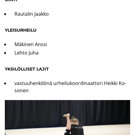
Rau­ta­lin Jaak­ko
YLEI­SUR­HEI­LU
Mä­ki­nen Anssi
Lehto Juha
YK­SI­LÖL­LI­SET LAJIT
vas­tuu­hen­ki­lö­nä ur­hei­lu­koor­di­naat­to­ri Heik­ki Ko­
so­nen