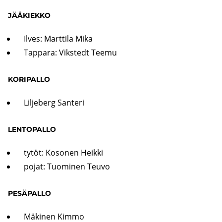
JÄÄ­KIEK­KO
Ilves: Mart­ti­la Mika
Tap­pa­ra: Viks­tedt Teemu
KO­RI­PAL­LO
Lil­je­berg San­te­ri
LEN­TO­PAL­LO
tytöt: Ko­so­nen Heik­ki
pojat: Tuo­mi­nen Teuvo
PE­SÄ­PAL­LO
Mä­ki­nen Kimmo