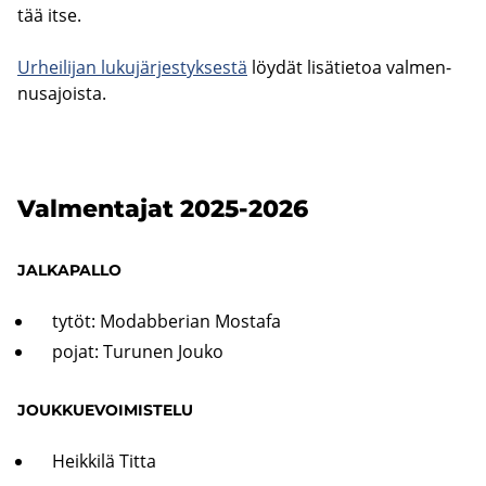
tää itse.
Ur­hei­li­jan lu­ku­jär­jes­tyk­ses­tä
löy­dät li­sä­tie­toa val­men­
nus­ajois­ta.
Val­men­ta­jat 2025-2026
JAL­KA­PAL­LO
tytöt: Mo­dab­be­rian Mos­ta­fa
pojat: Tu­ru­nen Jouko
JOUK­KUE­VOI­MIS­TE­LU
Heik­ki­lä Titta