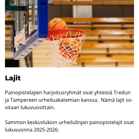
Lajit
Pain­opis­te­la­jien har­joi­tus­ryh­mät ovat yh­tei­siä Tre­dun
ja Tam­pe­reen ur­hei­lua­ka­te­mian kans­sa. Nämä lajit so­
vi­taan lu­ku­vuo­sit­tain.
Sam­mon kes­kus­lu­kion ur­hei­lu­lin­jan pain­opis­te­la­jit ovat
lu­ku­vuon­na 2025-2026: