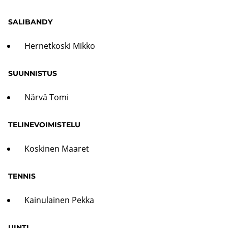
SA­LI­BAN­DY
Her­net­kos­ki Mikko
SUUN­NIS­TUS
Närvä Tomi
TE­LI­NE­VOI­MIS­TE­LU
Kos­ki­nen Maa­ret
TEN­NIS
Kai­nu­lai­nen Pekka
UINTI