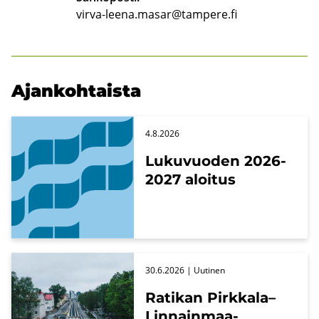
virva-leena.masar@tampere.fi
Ajan­koh­tais­ta
4.8.2026
Lu­ku­vuo­den 2026-
2027 aloi­tus
30.6.2026
| Uu­ti­nen
Ra­ti­kan Pirk­ka­la–
Linnainmaa-​