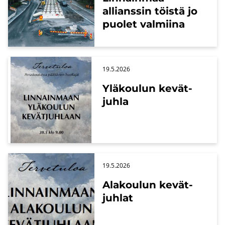
allianssin töis­tä jo
puo­let val­mii­na
19.5.2026
Ylä­kou­lun ke­vät­
juh­la
19.5.2026
Ala­kou­lun ke­vät­
juh­lat