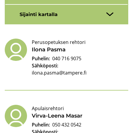
Si­jain­ti kar­tal­la
Perusopetuksen rehtori
Ilona Pasma
Puhelin:
040 716 9075
Sähköposti:
ilona.pasma@tampere.fi
Apulaisrehtori
Virva-​Leena Masar
Puhelin:
050 432 0542
Sähköposti: