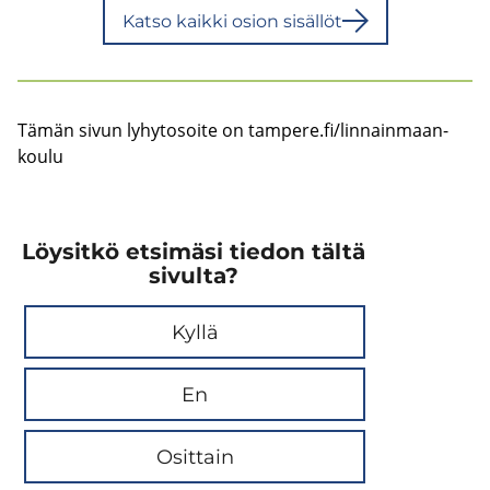
Katso kaik­ki osion si­säl­löt
Tämän sivun ly­hy­to­soi­te on tam­pe­re.fi/lin­nain­maan­
kou­lu
Löysitkö etsimäsi tiedon tältä
sivulta?
Kyllä
En
Osittain