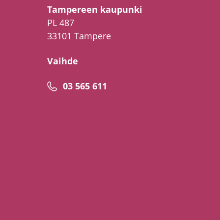
Tampereen kaupunki
PL 487
33101 Tampere
Vaihde
Puhelinnumero
03 565 611