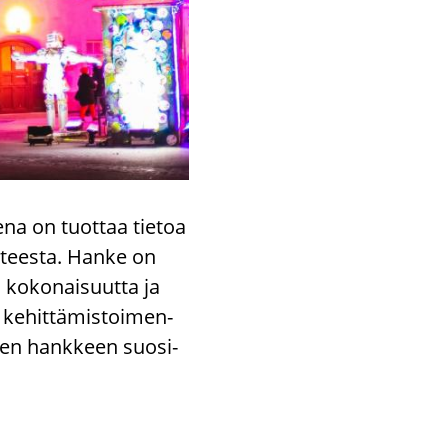
­na on tuot­taa tie­toa
an­tees­ta. Hanke on
n ko­ko­nai­suut­ta ja
e­hit­tä­mis­toi­men­
miten hank­keen suo­si­