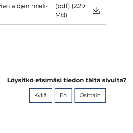
ien alo­jen mie­li­
(pdf) (2.29
MB)
Löysitkö etsimäsi tiedon tältä sivulta?
Kyllä
En
Osittain