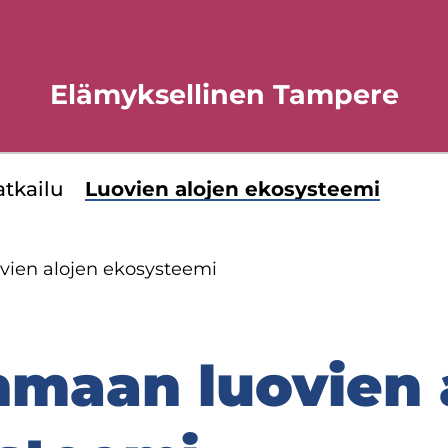
Elämyksellinen Tampere
t­kai­lu
Luo­vien alo­jen eko­sys­tee­mi
vien alo­jen eko­sys­tee­mi
n­maan luo­vien 