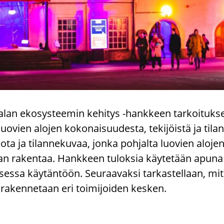
lan eko­sys­tee­min ke­hi­tys -​hankkeen tar­koi­tuk­se
­vien alo­jen ko­ko­nai­suu­des­ta, te­ki­jöis­tä ja ti­l
io­ta ja ti­lan­ne­ku­vaa, jonka poh­jal­ta luo­vien alo­je
an ra­ken­taa. Hank­keen tu­lok­sia käy­te­tään apuna k
mi­ses­sa käy­tän­töön. Seu­raa­vak­si tar­kas­tel­laan, 
ä ra­ken­ne­taan eri toi­mi­joi­den kes­ken.