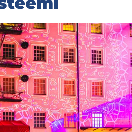
s­tee­mi