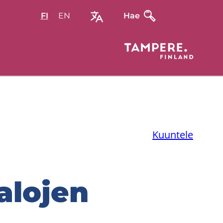
FI
Valitse
EN
Select
Hae
sivuston
site
kieli:
language:
suomi
English
Kuuntele
alo­jen