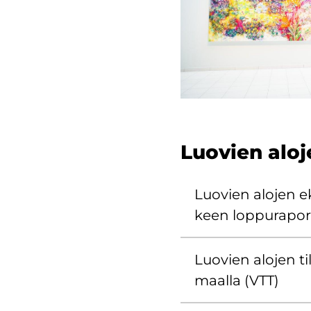
Luo­vien alo­j
Luo­vien alo­jen e
keen lop­pu­ra­port
Luo­vien alo­jen ti
maal­la (VTT)