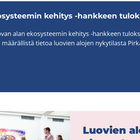
sys­tee­min ke­hi­tys -​hankkeen tu­lok
o­van alan eko­sys­tee­min ke­hi­tys -​hankkeen tu­lok­
a mää­räl­lis­tä tie­toa luo­vien alo­jen ny­ky­ti­las­ta Pir­
Luo­vien al