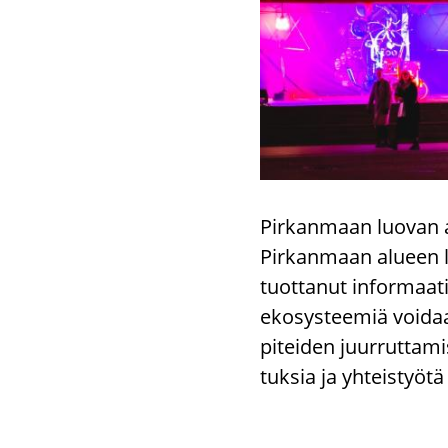
Pir­kan­maan luo­van a
Pir­kan­maan alu­een luo
tuot­ta­nut in­for­maa­t
eko­sys­tee­miä voi­da
pi­tei­den juur­rut­ta­
tuk­sia ja yh­teis­työ­t