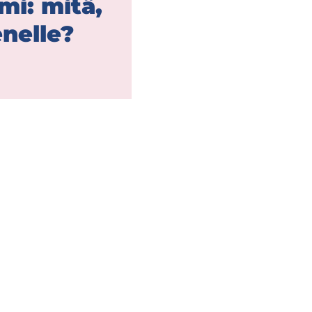
­mi: mitä,
nel­le?