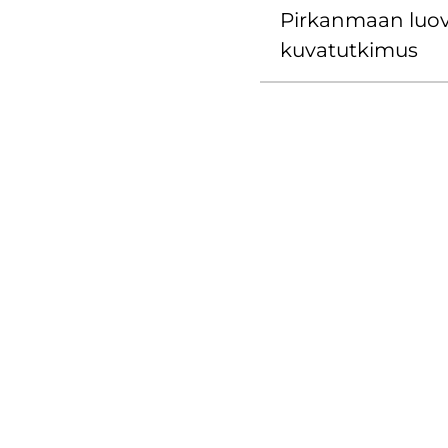
Pir­kan­maan luo­v
ku­va­tut­ki­mus