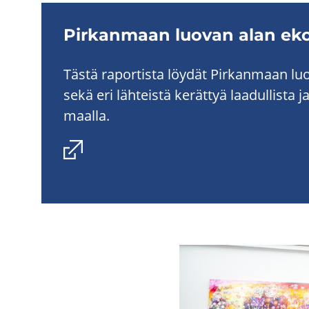
Pir­kan­maan luo­van alan eko­
Tästä ra­por­tis­ta löy­dät Pir­kan­maan lu
sekä eri läh­teis­tä ke­rät­tyä laa­dul­lis­ta j
maal­la.