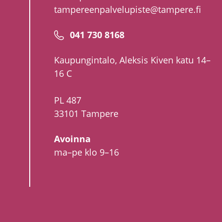
tampereenpalvelupiste@tampere.fi
Puhelinnumero
041 730 8168
Kaupungintalo, Aleksis Kiven katu 14–
16 C
PL 487
33101 Tampere
Avoinna
ma–pe klo 9–16