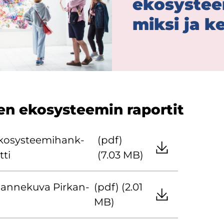
eko­sys­tee
miksi ja ke­
en eko­sys­tee­min ra­por­tit
ko­sys­tee­mi­hank­
(pdf)
­ti
(7.03 MB)
­lan­ne­ku­va Pir­kan­
(pdf) (2.01
MB)