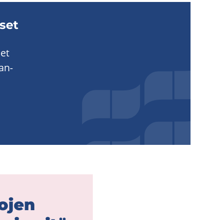
­set
set
kan­
o­jen