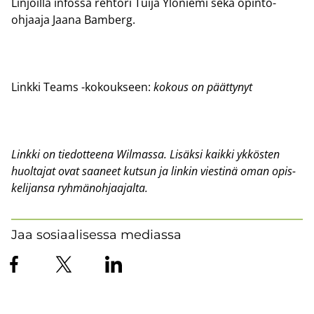
Lin­joil­la in­fos­sa reh­to­ri Tuija Ylö­nie­mi sekä opinto-​
ohjaaja Jaana Bam­berg.
Link­ki Teams -​kokoukseen:
ko­kous on päät­ty­nyt
Link­ki on tie­dot­tee­na Wilmassa. Li­säk­si kaik­ki yk­kös­ten
huol­ta­jat ovat saa­neet kut­sun ja lin­kin vies­ti­nä oman opis­
ke­li­jan­sa ryh­mä­noh­jaa­jal­ta.
Jaa sosiaalisessa mediassa