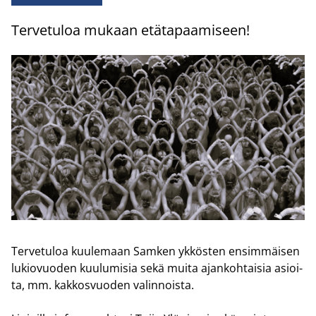
Ter­ve­tu­loa mu­kaan etä­ta­paa­mi­seen!
Ter­ve­tu­loa kuu­le­maan Sam­ken yk­kös­ten en­sim­mäi­sen
lu­kio­vuo­den kuu­lu­mi­sia sekä muita ajan­koh­tai­sia asioi­
ta, mm. kak­kos­vuo­den va­lin­nois­ta.