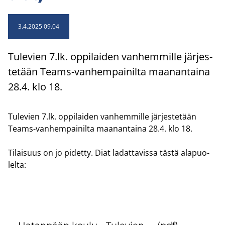
3.4.2025 09.04
Tu­le­vien 7.lk. op­pi­lai­den van­hem­mil­le jär­jes­
te­tään Teams-​vanhempainilta maa­nan­tai­na
28.4. klo 18.
Tu­le­vien 7.lk. op­pi­lai­den van­hem­mil­le jär­jes­te­tään
Teams-​vanhempainilta maa­nan­tai­na 28.4. klo 18.
Ti­lai­suus on jo pi­det­ty. Diat la­dat­ta­vis­sa tästä ala­puo­
lel­ta: