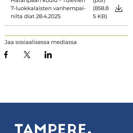
Ha­tan­pään koulu - Tu­le­vien
(pdf)
7-​luokkalaisten van­hem­pai­
(858.8
nil­ta diat 28.4.2025
5 KB)
Jaa sosiaalisessa mediassa