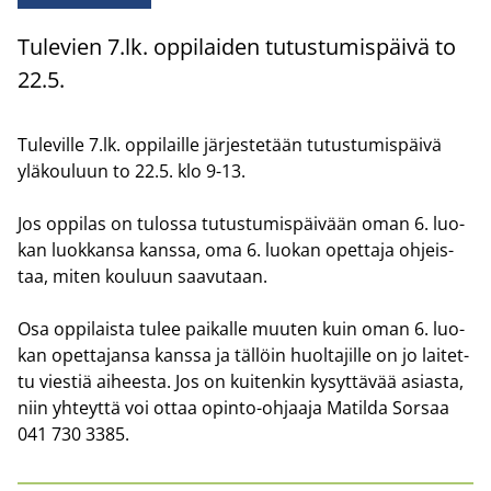
Tu­le­vien 7.lk. op­pi­lai­den tu­tus­tu­mis­päi­vä to
22.5.
Tu­le­vil­le 7.lk. op­pi­lail­le jär­jes­te­tään tu­tus­tu­mis­päi­vä
ylä­kou­luun to 22.5. klo 9-13.
Jos op­pi­las on tu­los­sa tu­tus­tu­mis­päi­vään oman 6. luo­
kan luok­kan­sa kans­sa, oma 6. luo­kan opet­ta­ja oh­jeis­
taa, miten kou­luun saa­vu­taan.
Osa op­pi­lais­ta tulee pai­kal­le muu­ten kuin oman 6. luo­
kan opet­ta­jan­sa kans­sa ja täl­löin huol­ta­jil­le on jo lai­tet­
tu vies­tiä ai­hees­ta. Jos on kui­ten­kin ky­syt­tä­vää asias­ta,
niin yh­teyt­tä voi ottaa opinto-​ohjaaja Ma­til­da Sor­saa
041 730 3385.