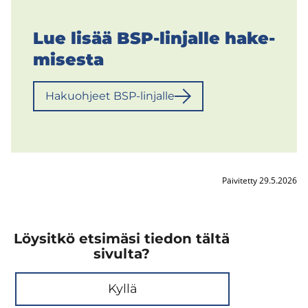
Lue lisää BSP-​linjalle ha­ke­
mi­ses­ta
Ha­kuoh­jeet BSP-​linjalle
Päivitetty 29.5.2026
Löysitkö etsimäsi tiedon tältä
sivulta?
Kyllä