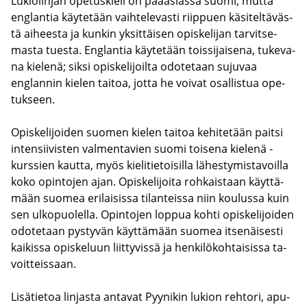
Lu­kio­lin­jan ope­tus­kie­li on pää­asias­sa suomi, mutta
englan­tia käy­te­tään vaih­te­le­vas­ti riip­puen kä­si­tel­tä­väs­
tä ai­hees­ta ja kun­kin yk­sit­täi­sen opis­ke­li­jan tar­vit­se­
mas­ta tues­ta. Englan­tia käy­te­tään tois­si­jai­se­na, tu­ke­va­
na kie­le­nä; siksi opis­ke­li­joil­ta odo­te­taan su­ju­vaa
englan­nin kie­len tai­toa, jotta he voi­vat osal­lis­tua ope­
tuk­seen.
Opis­ke­li­joi­den suo­men kie­len tai­toa ke­hi­te­tään pait­si
in­ten­sii­vis­ten val­men­ta­vien suomi toi­se­na kie­le­nä -​
kurssien kaut­ta, myös kie­li­tie­toi­sil­la lä­hes­ty­mis­ta­voil­la
koko opin­to­jen ajan. Opis­ke­li­joi­ta roh­kais­taan käyt­tä­
mään suo­mea eri­lai­sis­sa ti­lan­teis­sa niin kou­lus­sa kuin
sen ul­ko­puo­lel­la. Opin­to­jen lop­pua kohti opis­ke­li­joi­den
odo­te­taan pys­ty­vän käyt­tä­mään suo­mea it­se­näi­ses­ti
kai­kis­sa opis­ke­luun liit­ty­vis­sä ja hen­ki­lö­koh­tai­sis­sa ta­
voit­teis­saan.
Li­sä­tie­toa lin­jas­ta an­ta­vat Pyy­ni­kin lu­kion reh­to­ri, apu­