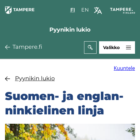
Hyppää
FI
Valitse
EN
Select
pääsisältöön
sivuston
site
kieli:
language:
Pyynikin lukio
suomi
English
Tam­pe­re.fi
Valikko
Kuuntele
Pyy­ni­kin lukio
Suomen-​ ja englan­
nin­kie­li­nen linja