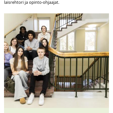
lais­reh­to­ri ja opinto-​ohjaajat.