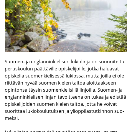
Suomen-​ ja englan­nin­kie­li­sen lu­kio­lin­ja on suun­ni­tel­tu
pe­rus­kou­lun päät­tä­vil­le opis­ke­li­joil­le, jotka ha­lua­vat
opis­kel­la suo­men­kie­li­ses­sä lu­kios­sa, mutta joil­la ei ole
riit­tä­vän hyvää suo­men kie­len tai­toa aloit­taak­seen
opin­ton­sa täy­sin suo­men­kie­li­sil­lä lin­joil­la. Suomen-​ ja
englan­nin­kie­li­sen lin­jan ta­voit­tee­na on tukea ja edis­tää
opis­ke­li­joi­den suo­men kie­len tai­toa, jotta he voi­vat
suo­rit­taa lu­kio­kou­lu­tuk­sen ja yli­op­pi­las­tut­kin­non suo­
mek­si.