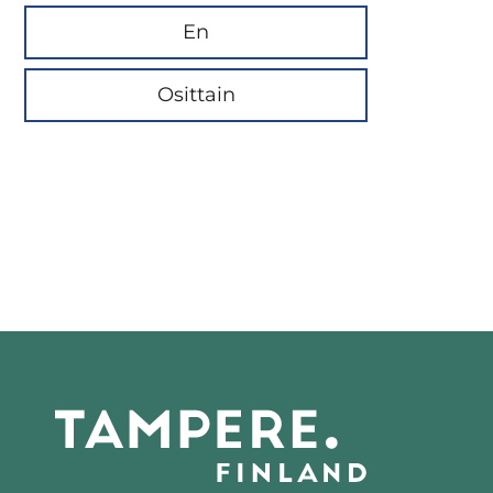
En
Osittain