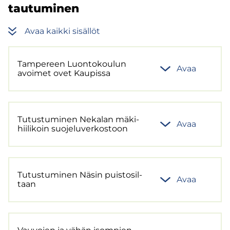
tau­tu­mi­nen
Avaa kaik­ki si­säl­löt
Tam­pe­reen Luon­to­kou­lun
Avaa
avoi­met ovet Kau­pis­sa
Tu­tus­tu­mi­nen Ne­ka­lan mä­ki­
Avaa
hii­li­koin suo­je­lu­ver­kos­toon
Tu­tus­tu­mi­nen Näsin puis­to­sil­
Avaa
taan