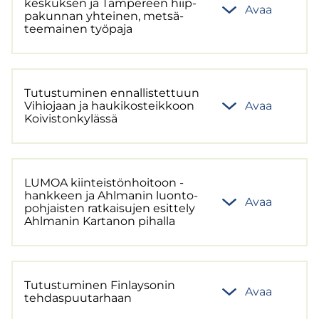
kes­kuk­sen ja Tam­pe­reen hiip­
Avaa
pa­kun­nan yh­tei­nen, met­sä­
tee­mai­nen työ­pa­ja
Tu­tus­tu­mi­nen en­nal­lis­tet­tuun
Vi­hio­jaan ja hau­ki­kos­teik­koon
Avaa
Koi­vis­ton­ky­läs­sä
LUMOA kiin­teis­tön­hoi­toon -​
hankkeen ja Ahl­ma­nin luon­to­
Avaa
poh­jais­ten rat­kai­su­jen esit­te­ly
Ahl­ma­nin Kar­ta­non pi­hal­la
Tu­tus­tu­mi­nen Fin­lay­so­nin
Avaa
teh­das­puu­tar­haan