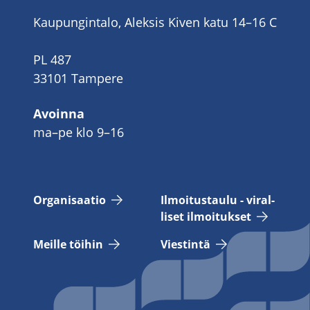
Kaupungintalo, Aleksis Kiven katu 14–16 C
PL 487
33101 Tampere
Avoinna
ma–pe klo 9–16
Or­ga­ni­saa­tio
Il­moi­tus­tau­lu - vi­ral­
li­set il­moi­tuk­set
Meil­le töi­hin
Vies­tin­tä