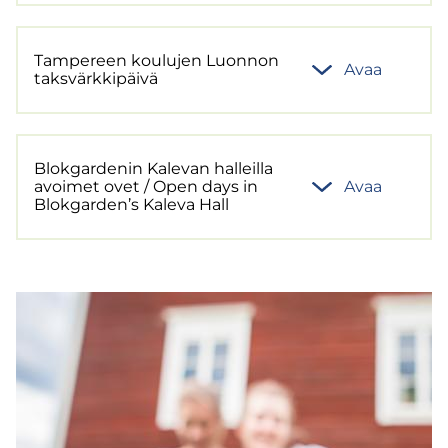
Tam­pe­reen kou­lu­jen Luon­non
Avaa
taks­värk­ki­päi­vä
Blok­gar­de­nin Ka­le­van hal­leil­la
avoi­met ovet / Open days in
Avaa
Blok­gar­den’s Ka­le­va Hall