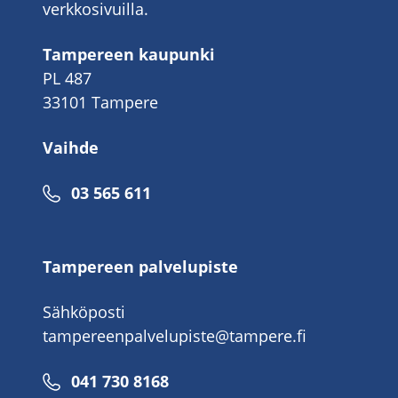
verkkosivuilla.
Tampereen kaupunki
PL 487
33101 Tampere
Vaihde
Puhelinnumero
03 565 611
Tampereen palvelupiste
Sähköposti
tampereenpalvelupiste@tampere.fi
Puhelinnumero
041 730 8168