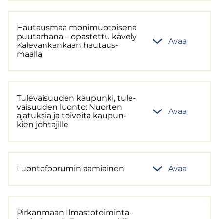
Hau­taus­maa mo­ni­muo­toi­se­na
puu­tar­ha­na – opas­tet­tu kä­ve­ly
Avaa
Ka­le­van­kan­kaan hau­taus­
maal­la
Tu­le­vai­suu­den kau­pun­ki, tu­le­
vai­suu­den luon­to: Nuor­ten
Avaa
aja­tuk­sia ja toi­vei­ta kau­pun­
kien joh­ta­jil­le
Luon­to­foo­ru­min aa­miai­nen
Avaa
Pir­kan­maan Il­mas­to­toi­min­ta­