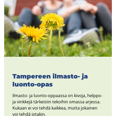
Tam­pe­reen ilmasto-​ ja
luonto-​opas
Ilmasto-​ ja luonto-​oppaassa on ki­vo­ja, help­po­
ja vink­ke­jä tär­kei­siin te­koi­hin omas­sa ar­jes­sa.
Ku­kaan ei voi tehdä kaik­kea, mutta jo­kai­nen
voi tehdä jo­ta­kin.