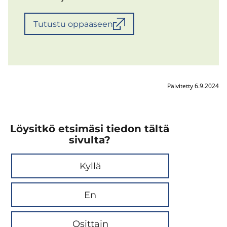
Tu­tus­tu op­paa­seen
Päivitetty 6.9.2024
Löysitkö etsimäsi tiedon tältä
sivulta?
Kyllä
En
Osittain