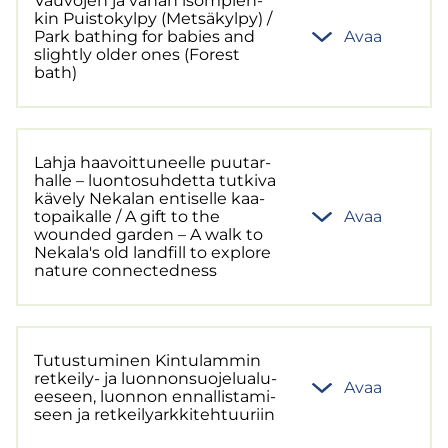
Vau­vo­jen ja vähän isom­pien­
kin Puis­to­kyl­py (Met­sä­kyl­py) /
Park bat­hing for ba­bies and
Avaa
slight­ly older ones (Fo­rest
bath)
Lahja haa­voit­tu­neel­le puu­tar­
hal­le – luon­to­suh­det­ta tut­ki­va
kä­ve­ly Ne­ka­lan en­ti­sel­le kaa­
to­pai­kal­le / A gift to the
Avaa
wounded gar­den – A walk to
Ne­ka­la's old land­fill to explore
na­tu­re con­nec­ted­ness
Tu­tus­tu­mi­nen Kin­tu­lam­min
retkeily-​ ja luon­non­suo­je­lua­lu­
Avaa
ee­seen, luon­non en­nal­lis­ta­mi­
seen ja ret­kei­ly­ark­ki­teh­tuu­riin