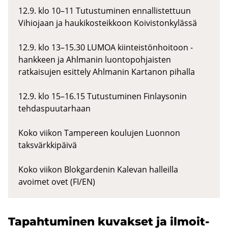
12.9. klo 10–11 Tutustuminen ennallistettuun
Vihiojaan ja haukikosteikkoon Koivistonkylässä
12.9. klo 13–15.30 LUMOA kiinteistönhoitoon -
hankkeen ja Ahlmanin luontopohjaisten
ratkaisujen esittely Ahlmanin Kartanon pihalla
12.9. klo 15–16.15 Tutustuminen Finlaysonin
tehdaspuutarhaan
Koko viikon Tampereen koulujen Luonnon
taksvärkkipäivä
Koko viikon Blokgardenin Kalevan halleilla
avoimet ovet (FI/EN)
Ta­pah­tu­mi­nen ku­vak­set ja il­moit­