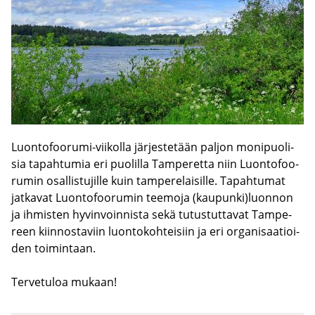
Luontofoorumi-​viikolla jär­jes­te­tään pal­jon mo­ni­puo­li­
sia ta­pah­tu­mia eri puo­lil­la Tam­pe­ret­ta niin Luon­to­foo­
ru­min osal­lis­tu­jil­le kuin tam­pe­re­lai­sil­le. Ta­pah­tu­mat
jat­ka­vat Luon­to­foo­ru­min tee­mo­ja (kau­pun­ki)luon­non
ja ih­mis­ten hy­vin­voin­nis­ta sekä tu­tus­tut­ta­vat Tam­pe­
reen kiin­nos­ta­viin luon­to­koh­tei­siin ja eri or­ga­ni­saa­tioi­
den toi­min­taan.
Ter­ve­tu­loa mu­kaan!