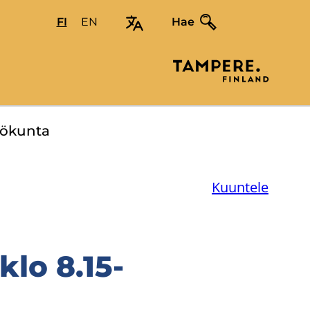
FI
Valitse
EN
Select
Hae
sivuston
site
kieli:
language:
suomi
English
lö­kun­ta
Kuuntele
 klo 8.15-