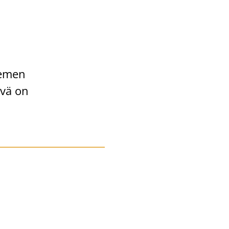
ie­men
i­vä on