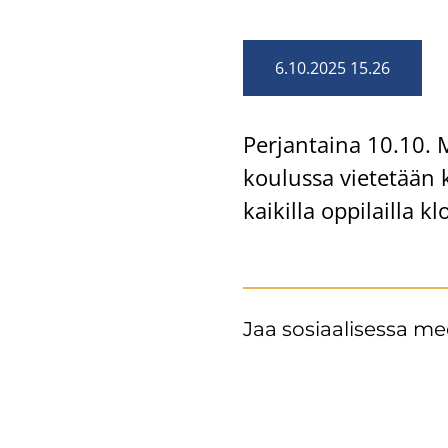
6.10.2025 15.26
Per­jan­tai­na 10.10. 
kou­lus­sa vie­te­tään
kai­kil­la op­pi­lail­la
Jaa sosiaalisessa me