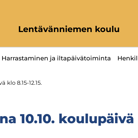
Lentävänniemen koulu
Har­ras­ta­mi­nen ja il­ta­päi­vä­toi­min­ta
Hen­ki­
­vä klo 8.15-12.15.
­na 10.10. kou­lu­päi­vä