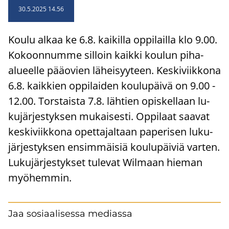
30.5.2025 14.56
Koulu alkaa ke 6.8. kai­kil­la op­pi­lail­la klo 9.00.
Ko­koon­num­me sil­loin kaik­ki kou­lun piha-​
alueelle pää­ovien lä­hei­syy­teen. Kes­ki­viik­ko­na
6.8. kaik­kien op­pi­lai­den kou­lu­päi­vä on 9.00 -
12.00. Tors­tais­ta 7.8. läh­tien opis­kel­laan lu­
ku­jär­jes­tyk­sen mu­kai­ses­ti. Op­pi­laat saa­vat
kes­ki­viik­ko­na opet­ta­jal­taan pa­pe­ri­sen lu­ku­
jär­jes­tyk­sen en­sim­mäi­siä kou­lu­päi­viä var­ten.
Lu­ku­jär­jes­tyk­set tu­le­vat Wilmaan hie­man
myö­hem­min.
Jaa sosiaalisessa mediassa