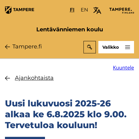
Hyppää
FI
Valitse
EN
Select
pääsisältöön
sivuston
site
kieli:
language:
Lentävänniemen koulu
suomi
English
Tam­pe­re.fi
Valikko
Kuuntele
Ajan­koh­tais­ta
Uusi lu­ku­vuo­si 2025-26
alkaa ke 6.8.2025 klo 9.00.
Ter­ve­tu­loa kou­luun!